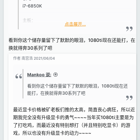
i7-6850K
主板：
点击展开...
X99-deluxe2
看到你这个储存量留下了默默的眼泪，1080ti现在还能打，在
内存：
换就得奔30系列了吧
光威渣货128G（因为不太稳定所以现在已经拆掉一半
只用64G）
作者
南宫浩
2021/06/04
硬盘：
Mankoo 说:
一个256G三星SM961固态硬盘做系统，
一个intel的SATA的1T固态硬盘分了两个区，其中
看到你这个储存量留下了默默的眼泪，1080ti现在还
200G用来装工程文件（不定期做备份）剩下给另一个
能打，在换就得奔30系列了吧
区的用来装VST插件。
四个1T的三星PM961固态硬盘用一张阵列卡插在PCI-
最近显卡价格被矿老板们推的太高，简直丧心病狂，所以近
E插槽上以“带区卷”的形式合并为一个分区，用来跑采
期我完全没有升级显卡的勇气~~~~当年买1080ti主要是为
样音色库。
了打吃鸡，而最近没有特别想打（并且特别吃显卡）的游
一个2T的海康威视C2000PRO固态硬盘（初代紫光芯
戏，所以也没有升级显卡的动力~~~~
片的）用来存放游戏、音乐、电影之类的娱乐项目（这