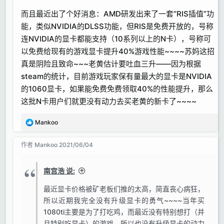
个硬盘基本上属于预备军，等啥时候跑采样的硬盘容量
而且最近出了个好消息：AMD研发出来了一套“RIS插值”功
不够了就把它转正）
能，类似NVIDIA的DLSS功能，但RIS是免费开放的，号称
两个2T的机械硬盘用来备份工程文件（机子里插一
连NVIDIA的显卡都能支持（10系列以上的N卡），号称可
个，柜子里存一个）
两个10T的机械硬盘用来备份各种安装文件、音色库、
以免费给现有的游戏显卡提升40%游戏性能~~~~苏妈这招
以及其他重要资料（机子里插一个，柜子里存一个）
真是阴险且致命~~~老黄估计要吐血三升——因为根据
还有一个濒临死亡的1T机械硬盘（检测软件已经黄标
steam的统计，目前游戏玩家保有量最大的显卡是NVIDIA
报警），做了一个“杂务区”，用来扔那些QQ、微信、
的1060显卡，如果能免费免费领取40%的性能提升，那么
迅雷等等各种软件的杂七杂八的缓存文件夹，各种下载
这批N卡用户们就更没有动力去买老黄的新卡了~~~~
的东西也都用这个硬盘下载，下载完了再挪到该去的地
方。总之都是不重要的、临时性的垃圾文件。这个硬盘
反
Mankoo
啥时候坏了啥时候扔，一点也不会心疼。
馈
:
作者
Mankoo
2021/06/04
显卡：
索泰1080ti mini 打游戏的~~~大概还能再战一阵子
南宫浩 说:
~~~~
最近显卡价格被矿老板们推的太高，简直丧心病狂，
所以近期我完全没有升级显卡的勇气~~~~当年买
1080ti主要是为了打吃鸡，而最近没有特别想打（并
且特别吃显卡）的游戏，所以也没有升级显卡的动力