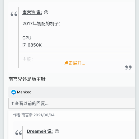
南宫浩 说:
2017年初配的机子：
CPU:
i7-6850K
主板：
点击展开...
X99-deluxe2
南宫兄还是版主呀
内存：
光威渣货128G（因为不太稳定所以现在已经拆掉一半
反
Mankoo
只用64G）
馈
↑
查看以前的回复…
:
硬盘：
作者
南宫浩
2021/06/04
一个256G三星SM961固态硬盘做系统，
一个intel的SATA的1T固态硬盘分了两个区，其中
200G用来装工程文件（不定期做备份）剩下给另一个
DreameR 说:
区的用来装VST插件。