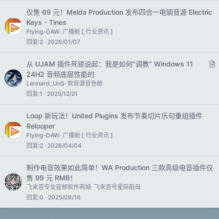
换的还有很多 硬盘快不够了555 想组个固态矩阵（真
是太贵了但是好香） 显示器也想换 现在是2块24寸的
仅售 69 元！Melda Production 发布四合一电钢音源 Electric
Keys - Tines
飞利浦 想搞个带鱼屏放中间 两个小的放上面 但是换了
Flying-DAW
广播舱 [ 行业资讯 ]
显卡也得换 换显卡还要看我的猫头鹰挡不挡 头秃 还想
回复
2
2026/01/07
把ur22换掉hhh 耳机暂时不想换了 耳机换了有点慌 很
怕听不习惯听不准
从 UJAM 插件死锁说起：我是如何“调教” Windows 11
24H2 音频底层性能的
Lennard_UnS
软音源音色舱
回复
1
2025/12/21
Loop 新玩法！United Plugins 发布节奏切片乐句重组插件
Relooper
Flying-DAW
广播舱 [ 行业资讯 ]
回复
2
2026/04/04
制作电音效果如此简单！WA Production 三款高级电音插件仅
售 99 元 RMB！
飞来音专业音频软件商城
飞来音号星际航母
回复
0
2025/09/16