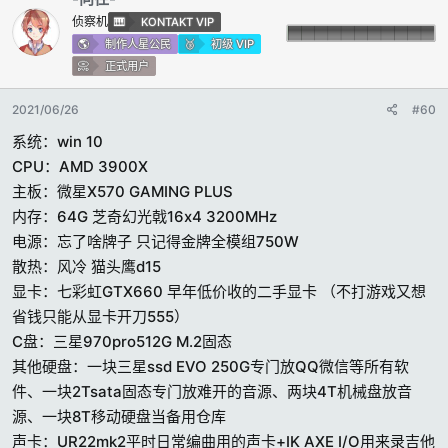
侦察机
KONTAKT VIP
制作人星公民
初级 VIP
正式用户
2021/06/26
#60
系统：win 10
CPU：AMD 3900X
主板：微星X570 GAMING PLUS
内存：64G 芝奇幻光戟16x4 3200MHz
电源：忘了啥牌子 只记得金牌全模组750W
散热：风冷 猫头鹰d15
显卡：七彩虹GTX660 早年低价收的二手显卡 （不打游戏又想
省钱只能从显卡开刀555）
C盘：三星970pro512G M.2固态
其他硬盘：一块三星ssd EVO 250G专门放QQ微信等所有软
件、一块2Tsata固态专门放难开的音源、两块4T机械盘放音
源、一块8T移动硬盘当备用仓库
声卡：UR22mk2平时日常编曲用的声卡+IK AXE I/O用来录吉他