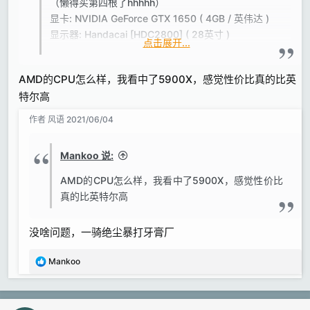
（懒得买第四根了hhhhh）
显卡: NVIDIA GeForce GTX 1650 ( 4GB / 英伟达 )
显示器: Handacai [HDC2800] ( 28英寸 )
点击展开...
硬盘:
系统： WDC WDS250G1B0C-00S6U0 ( 250GB )
AMD的CPU怎么样，我看中了5900X，感觉性价比真的比英
Asgard AS960GS3-S7 ( 960GB )
特尔高
GLOWAY STK1.5TS3-S7 ( 1440GB )
电源：振华GX650
作者
风语
2021/06/04
机箱：先马黑洞1
Mankoo 说:
AMD的CPU怎么样，我看中了5900X，感觉性价比
真的比英特尔高
没啥问题，一骑绝尘暴打牙膏厂
反
Mankoo
馈
: