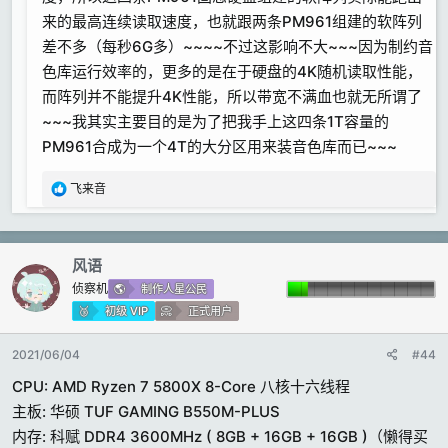
报警），做了一个“杂务区”，用来扔那些QQ、微信、
来的最高连续读取速度，也就跟两条PM961组建的软阵列
迅雷等等各种软件的杂七杂八的缓存文件夹，各种下载
差不多（每秒6G多）~~~~不过这影响不大~~~因为制约音
的东西也都用这个硬盘下载，下载完了再挪到该去的地
色库运行效率的，更多的是在于硬盘的4K随机读取性能，
方。总之都是不重要的、临时性的垃圾文件。这个硬盘
而阵列并不能提升4K性能，所以带宽不满血也就无所谓了
啥时候坏了啥时候扔，一点也不会心疼。
~~~我其实主要目的是为了把我手上这四条1T容量的
PM961合成为一个4T的大分区用来装音色库而已~~~
显卡：
索泰1080ti mini 打游戏的~~~大概还能再战一阵子
反
飞来音
~~~~
馈
:
风语
侦察机
制作人星公民
初级 VIP
正式用户
2021/06/04
#44
CPU: AMD Ryzen 7 5800X 8-Core 八核十六线程
主板: 华硕 TUF GAMING B550M-PLUS
内存: 科赋 DDR4 3600MHz ( 8GB + 16GB + 16GB )（懒得买