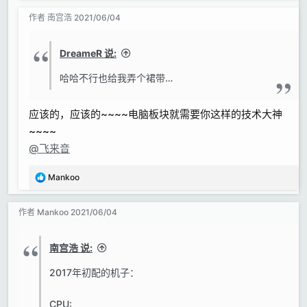
索泰1080ti mini 打游戏的~~~大概还能再战一阵子
:
作者
南宫浩
2021/06/04
~~~~
DreameR 说:
哈哈不行也给我弄个裙带…
应该的，应该的~~~~电脑板块就需要你这样的技术大神
~~~~
@飞来音
反
Mankoo
馈
:
作者
Mankoo
2021/06/04
南宫浩 说:
2017年初配的机子：
CPU: