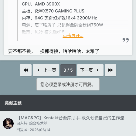
CPU：AMD 3900X
主板：微星X570 GAMING PLUS
内存：64G 芝奇幻光戟16x4 3200MHz
电源：忘了啥牌子 只记得金牌全模组750W
散热：风冷 猫头鹰d15
点击展开...
显卡：七彩虹GTX660 早年低价收的二手显卡 （不打
游戏又想省钱只能从显卡开刀555）
要不都不换，一换都得换，哈哈哈哈，太难了
C盘：三星970pro512G M.2固态
其他硬盘：一块三星ssd EVO 250G专门放QQ微信等
所有软件、一块2Tsata固态专门放难开的音源、两块
首个
最近
上一页
3 / 5
下一页
4T机械盘放音源、一块8T移动硬盘当备用仓库
声卡：UR22mk2平时日常编曲用的声卡+IK AXE I/O
您必须登录或注册才可回复。
用来录吉他人声用的声卡
耳机：AKG K702
音箱：从室友那顺的一对监听但是没环境 一直没
类似主题
用。。。
【MAC&PC】Kontakt音源库助手-永久创造自己的工作流
去年辛辛苦苦攒钱自己配的一套配置 不打游戏光干活
闫东炜
综合技术舱
已经很够用了 等后续有钱了再慢慢倒腾吧。。目前想
回复
4
2026/06/14