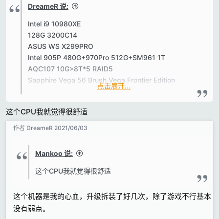
s
DreameR 说:
Intel i9 10980XE
128G 3200C14
ASUS WS X299PRO
Intel 905P 480G+970Pro 512G+SM961 1T
AQC107 10G>8T*5 RAID5
Sapphire Vega 56 Brush Vega Frontier Edition
点击展开...
DELL U2720Q+Eizo CG241
UMX4+Seasonic PX1000
这个CPU我就觉得很舒适
不超频，除了固态空间足够我用
作者
DreameR
2021/06/03
Mankoo 说:
这个CPU我就觉得很舒适
这个机器是我的心血，升级拆装了好几次，除了游戏不行基本
没有弱点。