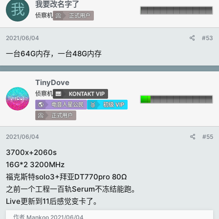
我要改名字了
我
侦察机
正式用户
2021/06/04
#53
一台64G内存，一台48G内存
TinyDove
侦察机
KONTAKT VIP
电音人星公民
初级 VIP
正式用户
2021/06/04
#55
3700x+2060s
16G*2 3200MHz
福克斯特solo3+拜亚DT770pro 80Ω
之前一个工程一百轨Serum不冻结能跑。
Live更新到11后感觉变卡了。
作者
Mankoo
2021/06/04