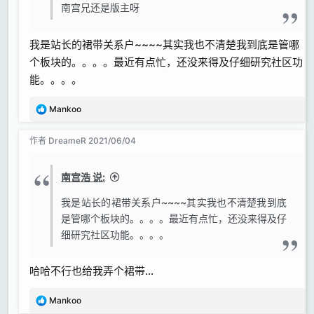
南宫兄还是版主呀
四个1T的三星PM961固态硬盘用一张阵列卡插在PCI-
E插槽上以“带区卷”的形式合并为一个分区，用来跑采
我是站长的裙带关系户~~~~其实我也不清楚我到底是管哪
样音色库。
个板块的。。。。最近有点忙，还没来得及仔细研究社区功
一个2T的海康威视C2000PRO固态硬盘（初代紫光芯
片的）用来存放游戏、音乐、电影之类的娱乐项目（这
能。。。。
个硬盘基本上属于预备军，等啥时候跑采样的硬盘容量
反
Mankoo
不够了就把它转正）
馈
两个2T的机械硬盘用来备份工程文件（机子里插一
:
作者
DreameR
2021/06/04
个，柜子里存一个）
两个10T的机械硬盘用来备份各种安装文件、音色库、
以及其他重要资料（机子里插一个，柜子里存一个）
南宫浩 说:
还有一个濒临死亡的1T机械硬盘（检测软件已经黄标
我是站长的裙带关系户~~~~其实我也不清楚我到底
报警），做了一个“杂务区”，用来扔那些QQ、微信、
是管哪个板块的。。。。最近有点忙，还没来得及仔
迅雷等等各种软件的杂七杂八的缓存文件夹，各种下载
细研究社区功能。。。。
的东西也都用这个硬盘下载，下载完了再挪到该去的地
方。总之都是不重要的、临时性的垃圾文件。这个硬盘
哈哈不行也给我弄个裙带…
啥时候坏了啥时候扔，一点也不会心疼。
反
Mankoo
显卡：
馈