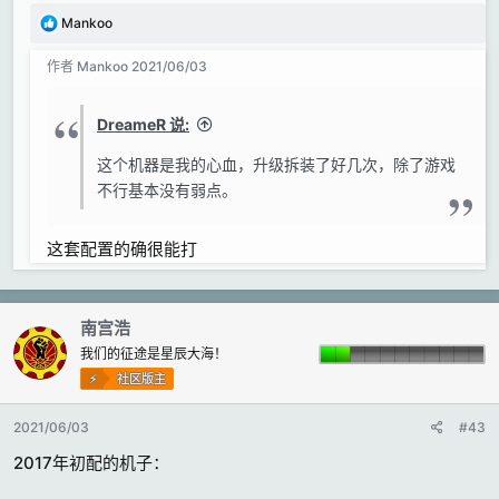
反
Mankoo
馈
:
作者
Mankoo
2021/06/03
DreameR 说:
这个机器是我的心血，升级拆装了好几次，除了游戏
不行基本没有弱点。
这套配置的确很能打
南宫浩
我们的征途是星辰大海！
社区版主
2021/06/03
#43
2017年初配的机子：