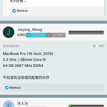
机+好看…
反
Mankoo
馈
:
Jiaying_Wong
J
侦察机
初级 VIP
正式用户
2021/06/04
#57
MacBook Pro (16-inch, 2019)
2.3 GHz 八核Intel Core i9
64 GB 2667 MHz DDR4
不知道有没有相同配置的伙伴
反
Mankoo
馈
:
半人马
半