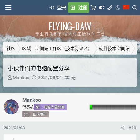
登录
注册
FLYING-DAW
专 业 音 乐 制 作 技 术 与 正 版 软 件 平 台
社区
区域：空间站工作区（技术讨论区）
硬件技术空间站
小伙伴们的电脑配置分享
主
开
T
Mankoo
2021/06/01
无
题
始
a
发
时
g
起
间
g
Mankoo
人
e
侦察机
电音人星公民
d
正式用户
u
s
2021/06/03
#40
e
r