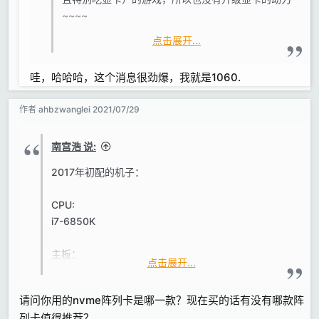
~~~~
点击展开...
而且最近出了个好消息：AMD研发出来了一套“RIS
插值”功能，类似NVIDIA的DLSS功能，但RIS是免费
哇，哈哈哈，这个消息很劲爆，我就是1060.
开放的，号称连NVIDIA的显卡都能支持（10系列以
上的N卡），号称可以免费给现有的游戏显卡提升
作者
ahbzwanglei
2021/07/29
40%游戏性能~~~~苏妈这招真是阴险且致命~~~老
黄估计要吐血三升——因为根据steam的统计，目前
游戏玩家保有量最大的显卡是NVIDIA的1060显卡，
南宫浩 说:
如果能免费免费领取40%的性能提升，那么这批N卡
2017年初配的机子：
用户们就更没有动力去买老黄的新卡了~~~~
CPU:
i7-6850K
主板：
点击展开...
X99-deluxe2
请问你用的nvme阵列卡是哪一款？现在买的话有没有哪款阵
内存：
列卡值得推荐？