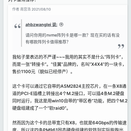
光威渣货128G（因为不太稳定所以现在已经拆掉一半
只用64G）
作者
南宫浩
2021/08/10
硬盘：
ahbzwanglei 说:
一个256G三星SM961固态硬盘做系统，
一个intel的SATA的1T固态硬盘分了两个区，其中
请问你用的nvme阵列卡是哪一款？现在买的话有没
200G用来装工程文件（不定期做备份）剩下给另一个
有哪款阵列卡值得推荐？
区的用来装VST插件。
四个1T的三星PM961固态硬盘用一张阵列卡插在PCI-
我帖子里表达的不严谨~~~我用的其实不是什么“阵列卡”，
E插槽上以“带区卷”的形式合并为一个分区，用来跑采
而是一张“转接卡”。“佳翼”品牌的，名叫“X4X4”的一块卡，
样音色库。
售价1100元（貌似已经停产）。
一个2T的海康威视C2000PRO固态硬盘（初代紫光芯
片的）用来存放游戏、音乐、电影之类的娱乐项目（这
这个卡可以通过它自带的ASM2824主控芯片，在一条X8通
个硬盘基本上属于预备军，等啥时候跑采样的硬盘容量
道的PCI-E插槽上转接出4个M.2接口，可以插4条M.2硬盘
不够了就把它转正）
同时运行，我这是用win10自带的“带区卷”功能，把四个M.2
两个2T的机械硬盘用来备份工程文件（机子里插一
硬盘组建成了一个“软raid0”。
个，柜子里存一个）
两个10T的机械硬盘用来备份各种安装文件、音色库、
以及其他重要资料（机子里插一个，柜子里存一个）
然而因为这个卡的总带宽只有X8，也就是64Gbps的传输速
还有一个濒临死亡的1T机械硬盘（检测软件已经黄标
度，所以这四条PM961固态硬盘组建的软阵列实际能跑出