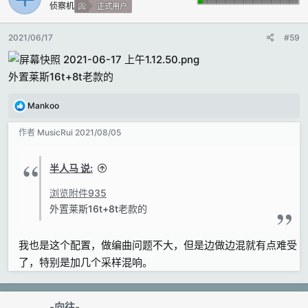
侦察机
正式用户
2021/06/17
#59
外置莱斯16t+8t老款的
反
Mankoo
馈
:
作者
MusicRui
2021/08/05
半人马 说:
浏览附件935
外置莱斯16t+8t老款的
我也是这个配置，做编曲问题不大，但是边做边混就有点难受
了，特别是加几个采样混响。
-向往-