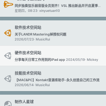
2026/06/27
飞来音专业音频软件商城
同步独奏弦乐弱音版全员到齐！VSL 推出新品并开启夏季升级促销！
星期四，08:23
xinyuetuan10
交响恐惧接班人？ProjectSAM 发布分声部弦乐音
色库 Lineage Strings
2026/06/26
Eminem2000
软件技术空间站
三体声音科技发布智能消齿音处理插件 Future DS
关于LANDR Mastering掉授权问题
2026/06/24
DJ 湯
2026/07/23
MusicRui
开源免费鼓映射插件《Bitwig Drum
福利
Mapper》！
硬件技术空间站
2026/06/24
LenShang
分享每天日常工作用到的iPad app
2024/05/19
Mickey
自制压缩插件DB-5035 免费分享
2026/06/20
子青
技能技术空间站
AI 介入夯爆了！VSL 维也纳升级 Vienna
【MAC&PC】Kontakt音源库助手-永久创造自己的工作流
Ensemble Pro 8.1！
2026/06/14
MusicRui
2026/06/18
xinyuetuan10
偷偷许愿吉他天团折扣价复刻......
2026/06/13
飞来音
制作人星球