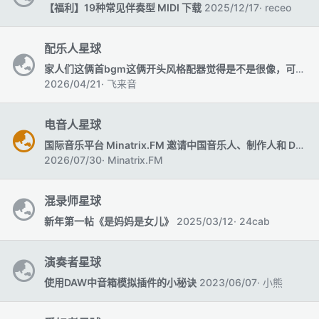
【MAC&PC】Kontakt音源库助手-永久创造自己的
【福利】19种常见伴奏型 MIDI 下载
2025/12/17
receo
工作流
2026/06/12
MusicRui
配乐人星球
UVI 发布多引擎驱动的现代贝斯合成器插件 Rumble
家人们这俩首bgm这俩开头风格配器觉得是不是很像，可能是roland的硬音源能否推荐几个
2026/06/11
xinyuetuan10
2026/04/21
飞来音
电音人星球
国际音乐平台 Minatrix.FM 邀请中国音乐人、制作人和 DJ 合作
2026/07/30
Minatrix.FM
混录师星球
新年第一帖《是妈妈是女儿》
2025/03/12
24cab
演奏者星球
使用DAW中音箱模拟插件的小秘诀
2023/06/07
小熊