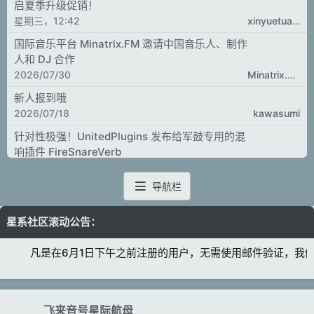
启夏季升级促销！
星期三，12:42
xinyuetuan10
国际音乐平台 Minatrix.FM 邀请中国音乐人、制作
人和 DJ 合作
2026/07/30
Minatrix.FM
新人报到哦
2026/07/18
kawasumi
针对性极强！UnitedPlugins 发布给军鼓专用的混
响插件 FireSnareVerb
2026/07/07
xinyuetuan10
导航栏
增加到 300 台合成器！UVI 更新合成器采样音源合
集 Synth Anthology 5
星系社区滚动公告：
2026/07/03
xinyuetuan10
VSL 发布同步系列铜管制音版音源合集 Synchron
凡是在6月1日下午之前注册的用户，无需使用邮件验证，我们
Brass (muted)
2026/07/01
xinyuetuan10
Loop 即音源！Pitch Innovations 发布智能 Loop
飞来音号星际航母
转采样插件 Loop 2 Kit