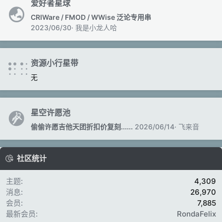
爱好者星球
CRIWare / FMOD / WWise 泛论专用串
2023/06/30
我是小龙人哈
资源小行星带
无
星空许愿池
偷偷许愿吉他天团折扣价复刻......
2026/06/14
飞来音
社区统计
主题
4,309
消息
26,970
会员
7,885
最新会员
RondaFelix