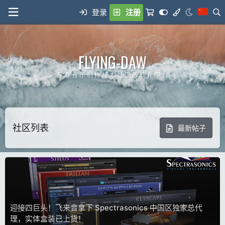
登录
注册
FLYING-DAW
专 业 音 乐 制 作 技 术 与 正 版 软 件 平 台
社区列表
最新帖子
ㅤ
迎接四巨头！飞来音拿下 Spectrasonics 中国区独家总代
理，实体盒装已上货！