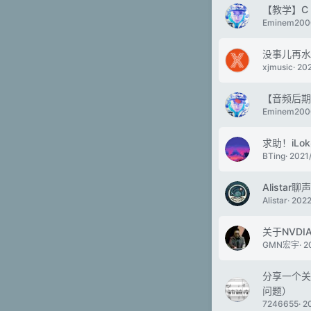
【教学】C 
Eminem200
没事儿再水
xjmusic
20
【音频后期
Eminem200
求助！iL
BTing
2021
Alista
Alistar
2022
关于NVD
GMN宏宇
2
分享一个关
问题）
7246655
2