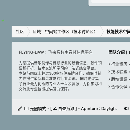
社区
区域：空间站工作区（技术讨论区）
技能技术空
FLYING-DAW：飞来音数字音频信息平台
团队介绍 [ T
为您提供音乐制作与音频行业的最新信息、软件销
行业资历 < H
售和打折、技术交流和学习的一站式综合平台。
技术联盟 < A
本站与国际上超过300家软件品牌合作，确保时刻
为你提供最新和最准确的行业资讯。 同时也聚集
版权组织 < C
了行业最为优秀的专业人士以及资源，为你学习和
合作伙伴 < P
交流此专业技能提供强力保障。
🚵‍♀️ 光圈模式 - [ 🌊 白昼海滩 ] - Aperture : Daylight
© 2000 -
2026 FLYING-DAW 飞来音电脑音乐技术 版权所有
京ICP备2021012135号
京公网安备11010502044642号