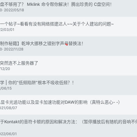
盘不够用了？ Mklink 命令帮你解决！腾出珍贵的 C盘空间！
0
2022/05/18
一个帖子~看看有没有网络搭建达人~~关于个人建站的问题~
22/03/01
制作秘籍】乾坤大挪移之错别字声母替换法！
0
2022/11/28
ok突然连不上服务器了
/12/20
r聊声学 | 你的“低频陷阱”根本不吸收低频？！
/06/15
IA显卡光追功能以及显卡加速功能对DAW的影响（真特么恶心- -）
021/08/07
于Kontakt的音符卡顿的原因和解决方法：（暂停播放后有随机的音响不
022/06/01