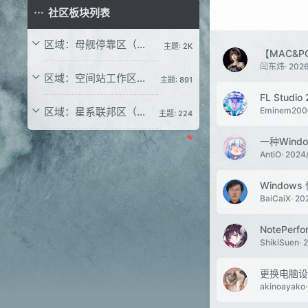
社区板块列表
区域：母舰停靠区（信息事务区）
主题: 2K
【MAC&P
闫东炜
2026
区域：空间站工作区（技术讨论区）
主题: 891
FL Stud
区域：星系联邦区（音乐交流区）
Eminem200
主题: 224
一种Wind
AntiO
2024
Windows
BaiCaiX
20
NotePer
ShikiSuen
2
更换电脑设
akinoayako