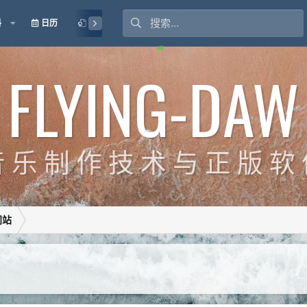
料
日历
授权
FLYING-DAW
 乐 制 作 技 术 与 正 版 软
间站