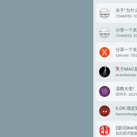
关于”为什么
7246655
2
分享一个关于
7246655
2
分享一个关
xjmusic
20
关于MAC
aceofaesop
请教大佬！
徐
徐阿木
2021
ILOK 
haorenhoug
[提问]il
我的歌声飘