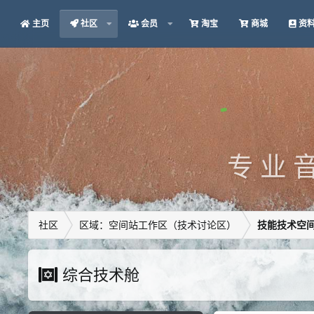
主页
社区
会员
淘宝
商城
资
专 业 音
社区
区域：空间站工作区（技术讨论区）
技能技术空
综合技术舱