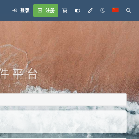
登录
注册
 件 平 台