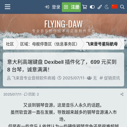
登录
注册
FLYING-DAW
专 业 音 乐 制 作 技 术 与 正 版 软 件 平 台
社区
区域：母舰停靠区（信息事务区）
飞来音号星际航母
意大利高端键盘 Dexibell 插件化了，699 元买到
8 台琴，诚意满满！
主
开
T
分
飞来音专业音频软件商城
2025/07/11
无
促销资讯
题
始
a
类
发
时
g
2025/07/11
回复: 2
起
间
g
人
e
又谈到钢琴音源，这是音乐人永久的话题。
d
虽然软音源一直在发展，导致越来越多的钢琴音源涌入市
u
场，
s
e
但是有一些音乐人依然认为一些硬件钢琴音色还是很难超越