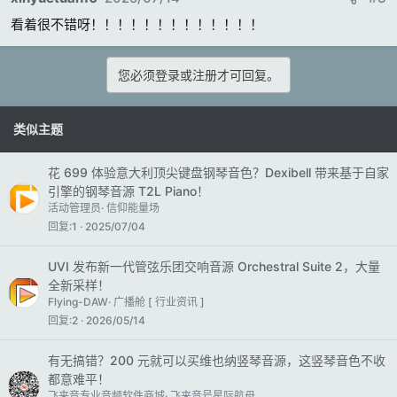
看着很不错呀！！！！！！！！！！！！！
您必须登录或注册才可回复。
类似主题
花 699 体验意大利顶尖键盘钢琴音色？Dexibell 带来基于自家
引擎的钢琴音源 T2L Piano！
活动管理员
信仰能量场
回复
1
2025/07/04
UVI 发布新一代管弦乐团交响音源 Orchestral Suite 2，大量
全新采样！
Flying-DAW
广播舱 [ 行业资讯 ]
回复
2
2026/05/14
有无搞错？200 元就可以买维也纳竖琴音源，这竖琴音色不收
都意难平！
飞来音专业音频软件商城
飞来音号星际航母