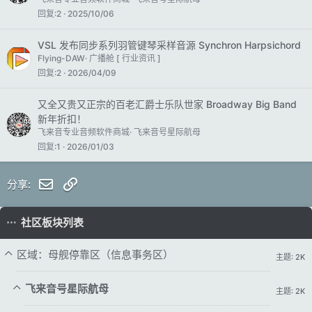
回复
2
2025/10/06
VSL 发布同步系列羽管键琴采样音源 Synchron Harpsichord
Flying-DAW
广播舱 [ 行业资讯 ]
回复
2
2026/04/09
又全又贵又正宗的百老汇爵士乐队世家 Broadway Big Band
新年折扣！
飞来音专业音频软件商城
飞来音号星际航母
回复
1
2026/01/03
邮件
链接
分享:
社区板块列表
区域：母舰停靠区（信息事务区）
主题: 2K
飞来音号星际航母
主题: 2K