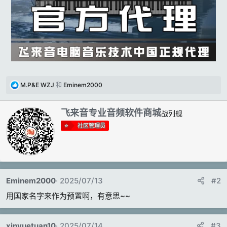
反
M.P&E WZJ
和
Eminem2000
馈
:
撰
飞来音专业音频软件商城
战列舰
写
社区管理员
者
Eminem2000
2025/07/13
#2
用国家名字来作为预置啊，有意思~~
xinyuetuan10
2025/07/14
#3