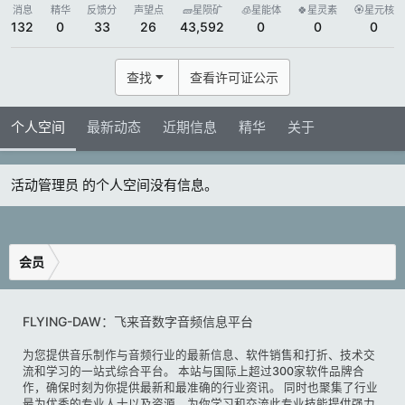
消息
精华
反馈分
声望点
🧱星陨矿
🧊星能体
🍀星灵素
🏵️星元核
132
0
33
26
43,592
0
0
0
查找
查看许可证公示
个人空间
最新动态
近期信息
精华
关于
活动管理员 的个人空间没有信息。
会员
FLYING-DAW：飞来音数字音频信息平台
为您提供音乐制作与音频行业的最新信息、软件销售和打折、技术交
流和学习的一站式综合平台。 本站与国际上超过300家软件品牌合
作，确保时刻为你提供最新和最准确的行业资讯。 同时也聚集了行业
最为优秀的专业人士以及资源，为你学习和交流此专业技能提供强力