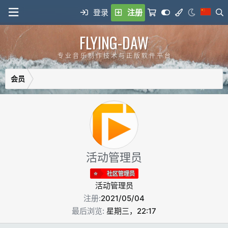
登录
注册
FLYING-DAW
专 业 音 乐 制 作 技 术 与 正 版 软 件 平 台
会员
活动管理员
社区管理员
活动管理员
注册
2021/05/04
最后浏览
星期三，22:17