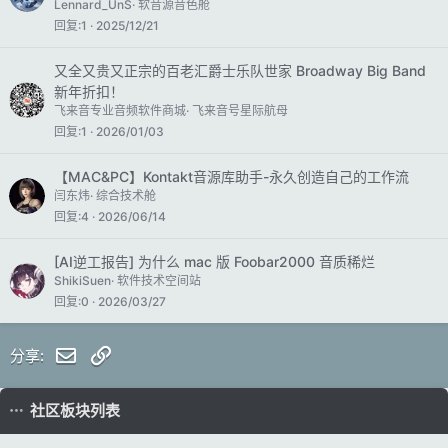
Lennard_UnS
软音源音色舱
回复
1
2025/12/21
又全又贵又正宗的百老汇爵士乐队世家 Broadway Big Band
新年折扣！
飞来音专业音频软件商城
飞来音号星际航母
回复
1
2026/01/03
【MAC&PC】Kontakt音源库助手-永久创造自己的工作流
闫东炜
综合技术舱
回复
4
2026/06/14
[AI逆工报告] 为什么 mac 版 Foobar2000 音质稀烂
ShikiSuen
软件技术空间站
回复
0
2026/03/27
邮件
链接
分享:
社区板块列表