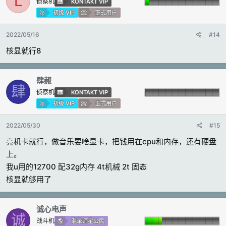
L
侦察机
KONTAKT VIP
初级 VIP
正式用户
2022/05/16
#14
核显就行8
肆赧
肆
侦察机
KONTAKT VIP
初级 VIP
正式用户
2022/05/30
#15
亮机卡就行，做音乐要啥显卡，把钱用在cpu和内存，还有硬盘
上。
我u用的12700 配32g内存 4t机械 2t 固态
核显就够用了
诚心电声
诚
战斗机
混录师星公民