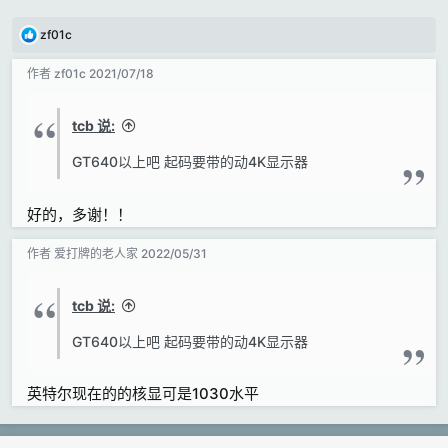
反
zf01c
馈
:
作者
zf01c
2021/07/18
tcb 说:
GT640以上吧 起码要带的动4K显示器
好的，多谢！！
作者
爱打牌的老人家
2022/05/31
tcb 说:
GT640以上吧 起码要带的动4K显示器
英特尔现在的的核显可是1030水平