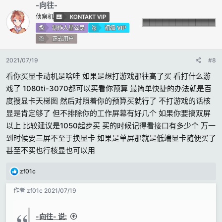
-向往-
侦察机
KONTAKT VIP
制作人星公民
初级 VIP
正式用户
2021/07/19
#8
看你买显卡动机是啥哇 如果是想打游戏那往高了买 看打什么游
戏了 1080ti-3070都可以买看你预算 最简单快捷的办法就是百
度搜显卡天梯图 然后对照着你的预算买就行了 不打游戏的话核
显是肯定够了 但不排除你的工作屏幕有好几个 如果你要搞双屏
以上 比较建议是1050起步买 买的时候记得看接口有多少个 万一
到时候要三屏不至于换显卡 如果是单屏那就是低端显卡随便买了
甚至不买也行核显也可以用
反
zf01c
馈
:
作者
zf01c
2021/07/19
-向往- 说: