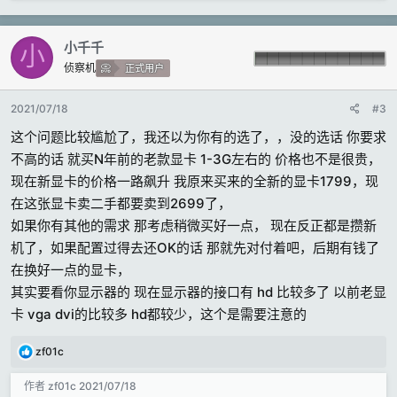
小千千
小
侦察机
正式用户
2021/07/18
#3
这个问题比较尴尬了，我还以为你有的选了，，没的选话 你要求
不高的话 就买N年前的老款显卡 1-3G左右的 价格也不是很贵，
现在新显卡的价格一路飙升 我原来买来的全新的显卡1799，现
在这张显卡卖二手都要卖到2699了，
如果你有其他的需求 那考虑稍微买好一点， 现在反正都是攒新
机了，如果配置过得去还OK的话 那就先对付着吧，后期有钱了
在换好一点的显卡，
其实要看你显示器的 现在显示器的接口有 hd 比较多了 以前老显
卡 vga dvi的比较多 hd都较少，这个是需要注意的
反
zf01c
馈
:
作者
zf01c
2021/07/18