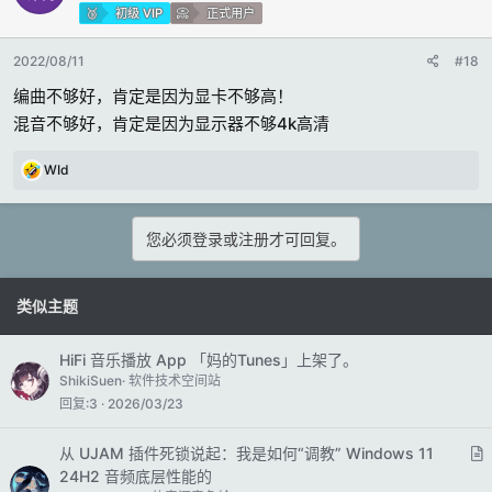
初级 VIP
正式用户
2022/08/11
#18
编曲不够好，肯定是因为显卡不够高！
混音不够好，肯定是因为显示器不够4k高清
反
WId
馈
:
您必须登录或注册才可回复。
类似主题
HiFi 音乐播放 App 「妈的Tunes」上架了。
ShikiSuen
软件技术空间站
回复
3
2026/03/23
从 UJAM 插件死锁说起：我是如何“调教” Windows 11
24H2 音频底层性能的