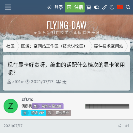
登录
注册
FLYING-DAW
专 业 音 乐 制 作 技 术 与 正 版 软 件 平 台
社区
区域：空间站工作区（技术讨论区）
硬件技术空间站
现在显卡好贵呀，编曲的话配什么档次的显卡够用
呢？
主
开
T
zf01c
2021/07/17
无
题
始
a
发
时
g
zf01c
起
间
g
Z
人
e
侦察机
制作人星公民
d
初级 VIP
正式用户
u
s
2021/07/17
#1
e