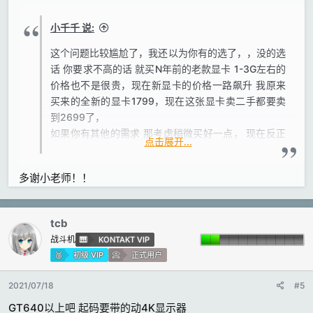
小千千 说:
这个问题比较尴尬了，我还以为你有的选了，，没的选
话 你要求不高的话 就买N年前的老款显卡 1-3G左右的
价格也不是很贵，现在新显卡的价格一路飙升 我原来
买来的全新的显卡1799，现在这张显卡卖二手都要卖
到2699了，
如果你有其他的需求 那考虑稍微买好一点， 现在反正
点击展开...
都是攒新机了，如果配置过得去还OK的话 那就先对付
着吧，后期有钱了在换好一点的显卡，
多谢小老师！！
其实要看你显示器的 现在显示器的接口有 hd 比较多了
以前老显卡 vga dvi的比较多 hd都较少，这个是需要
注意的
tcb
战斗机
KONTAKT VIP
初级 VIP
正式用户
2021/07/18
#5
GT640以上吧 起码要带的动4K显示器