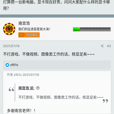
打算攒一台新电脑，显卡现在好贵，问问大家配什么样的显卡够
r
用？
s
南宫浩
我们的征途是星辰大海！
社区版主
2021/07/18
#2
不打游戏、不做视频、图像类工作的话，核显足矣~~~
反
zf01c
馈
:
作者
zf01c
2021/07/18
南宫浩 说:
不打游戏、不做视频、图像类工作的话，核显足矣~~~
多谢南宫老师！！