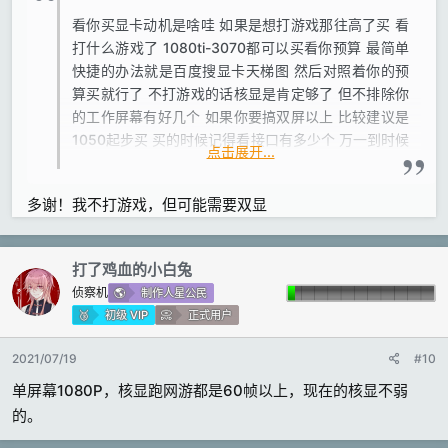
看你买显卡动机是啥哇 如果是想打游戏那往高了买 看
打什么游戏了 1080ti-3070都可以买看你预算 最简单
快捷的办法就是百度搜显卡天梯图 然后对照着你的预
算买就行了 不打游戏的话核显是肯定够了 但不排除你
的工作屏幕有好几个 如果你要搞双屏以上 比较建议是
1050起步买 买的时候记得看接口有多少个 万一到时候
点击展开...
要三屏不至于换显卡 如果是单屏那就是低端显卡随便
买了甚至不买也行核显也可以用
多谢！我不打游戏，但可能需要双显
打了鸡血的小白兔
侦察机
制作人星公民
初级 VIP
正式用户
2021/07/19
#10
单屏幕1080P，核显跑网游都是60帧以上，现在的核显不弱
的。