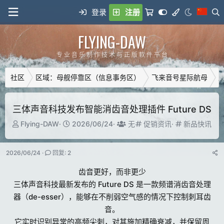
登录
注册
FLYING-DAW
专 业 音 乐 制 作 技 术 与 正 版 软 件 平 台
社区
区域：母舰停靠区（信息事务区）
飞来音号星际航母
广
三体声音科技发布智能消齿音处理插件 Future DS
主
开
T
分
分
Flying-DAW
2026/06/24
无
促销资讯
新品快讯
题
始
a
类
类
发
时
g
2026/06/24
回复: 2
起
间
g
人
e
齿音更好，而非更少
d
三体声音科技最新发布的 Future DS 是一款频谱消齿音处理
u
器（de-esser），能够在不削弱空气感的情况下控制刺耳齿
s
e
音。
r
它实时识别异常的高频尖刺，对其施加精确衰减，并保留周