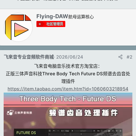
撰
Flying-DAW
航母运算核心
写
社区管理员
者
飞来音专业音频软件商城
2026/06/24
#2
飞来音电脑音乐技术官方淘宝店：
正版三体声音科技Three Body Tech Future DS频谱去齿音处
理插件
https://item.taobao.com/item.htm?id=1060603218954