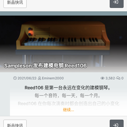
EQ匹配​
新品快讯
从现代、民间和传统乐器中探索富有远见的艺术性。
新鼓节奏：28个。
在频谱图的任何位置“标记”一个选中区域为均衡器配置
这个库经过精心策划，超越了流派，为您提供创建现代
新粒子采样：16个。
文件，并跨层应用配置文件以实现声音一致性。
电影配乐所需的一切。
新的多重采样：111个。
在音乐的录制和母带制作阶段使用这种可调整的算法，
新的振荡器波形：11个。
并在后期建立统一性。
构成这个作曲工具箱的核心的乐器
和替代技术的广度是惊人的。
官方网站：​
受我们丰富多样的音乐遗产的启发，
去漏音​
https://www.vengeance-sound.com/
Solstice 是一个充满机会的泉源，
使用 AI 驱动的准确性对鼓轨道和其他独立的乐器轨道
Sampleson 发布建模电钢 Reed106
它以弦乐、铜管和木管为特色，
进行去漏音，...​
伴随着独特的乐器，如尼可哈尔巴琴、
2021/06/22
Eminem2000
3,582
0
凯尔特小提琴、手风琴和现代合成器、
Reed106 是第一台永远在变化的建模钢琴。
打击乐表演等等。
每一个音符，每一天，每一个月。
这不是一个用于创作民间音乐的资料库，
Reed106 在你每次演奏时都会创造出自己的小变化
而是你为今天创作电影配乐所需的一切，
继续…
再现现实生活中的温度、湿度、电源波动，
这消除了VST中最令人沮丧的事情之一：
新品快讯