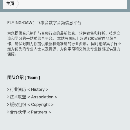
特殊键盘模式。像弹钢琴一样弹奏 D-Hole 吉他。同
--ANIMATION STATION--辅助音乐创作的次时代工
主页
时，也可以改变位置。
才艺的海洋​
具。
自动连奏。
凭借其智能的 "步进动画 "引擎，
磁带回声具有超逼真的模拟延迟和弹簧混响，性能就像
FLYING-DAW：飞来音数字音频信息平台
触后（颤音）。
创建强大的MIDI琶音模式和步进序列从未如此简单。
真正的硬件一样。...​
弹奏噪音循环（16 种风格的吉普赛爵士乐）。
为您提供音乐制作与音频行业的最新信息、软件销售和打折、技术交
播放单个音符或和弦，让 ANIMATION STATION 带着
流和学习的一站式综合平台。 本站与国际上超过300家软件品牌合
主音色上的偏移控制 (CC110)（向下、向上、静音、
你的虚拟乐器进行创作。
作，确保时刻为你提供最新和最准确的行业资讯。 同时也聚集了行业
flageolet）。
最为优秀的专业人士以及资源，为你学习和交流此专业技能提供强力
播放、编辑，甚至导出MIDI数据，以便在插件之外使
保障。
3 个音色的速度控制（滑音向上、滑音向下、四连
用。
音）。
ANIMATION STATION 是世界上最先进、最灵活的琶音
打击乐样本（FX 清晰度）和额外的打击乐样本（键盘
器，
团队介绍 [ Team ]
上的绿色区域）。
还有更多......迈向未来。​
行业资历 < History >
所有 Patch 上的 EQ 控制。
智能设计​
技术联盟 < Association >
12 种自定义卷积混响。
版权组织 < Copyright >
采样率：24 位 44khz。
无论你是需要一个快速和简单的方法来创建令人难忘的
合作伙伴 < Partners >
2 最后一个音符的重复键。
旋律，
库大小：6GB（RAM 为 1.35GB）。
还是你只是想感受黑夜的律动，ANIMATION STATION