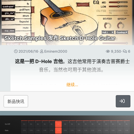
...
Tape Echoes 充满了所有你需要的脉动色彩和特征，
让你的磁带效果从真正的传奇延续到华丽的模拟。
借助Drive & Dirt功能，您可以毫不费力地为您的音轨
Sketch Samples 发布 Sketch D-Hole Guitar
加入尽可能多的摇晃、故障、失真延迟。
这是一款带有复古 Lo-Fi 氛围的插入式失真玩具，绝对
2021/06/16
Eminem2000
9,350
6
是您的梦想。Tape Echoes：你应该密切关注！
这是一把 D-Hole 吉他
。这吉他常用于演奏吉普赛爵士
音乐，当然也可用于其他流派。
Origins Oud & Qanun
由专家设计，建立在传统基础上​
继续…
由于其明亮的音色，这把吉他在编曲上清晰可辨。
对于录音，
我们使用了高品质麦克风和压电拾音系统。
磁带让人回想起这一传统和Softube偏爱磁带的精神，
新品快讯
话筒和压电水平在事后是可控的，
我们采取了一如既往的一丝不苟的方法来精确建模，精
以提供最大的声音灵活性。
确的A/B测试和微调。
Sketch D-Hole Guitar 附带一个 MIDI 包。
让它听起来与启发它的原始硬件完全相同或更好。一点
Midi Pack 包括 56 种伴奏风格和 45 种 Gypsy Jazz
也不输给它，而超越它。