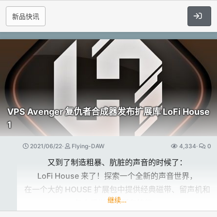
从样本选择、音量和效果发送，
（670MB 的未压缩采样）
新品快讯
到空间混音、瞬态控制、均衡器、多效果器等等。
推荐内存至少 8GB
独立播放 7 层中的每一个或创建大量序列乐句，
人性化的第二代人工智能处理​
并使用完整的总线效果选择来掌握您的声音，而无需离
SpectraLayers 8 融合了流程、工具和工作流程改进。
开界面。
AI 驱动的流程现在可以跨层实现精确去漏音等。
声音类别：
选择工具现在提供对谐波、衰减和音高的更多控制。
电缆扎带刮擦 (x3 RR)
工作流程增强——包括改进的 ARA 2 DAW 集成——将
轻击 (x8 RR)
结构​
魔力直接带入您的 DAW 项目时间线。
VPS Avenger 复仇者合成器发布扩展库 LoFi House
指关节敲击（x8 RR）
1
让自己沉浸在具有速度和深度的强大、实用的工作流程
高级 Asteroid 是一个 7 轨采样播放器，
手击（x8 RR）
中，
具有强大的集成音序器和可深度定制的效果。
2021/06/22
Flying-DAW
4,334
0
闷音击打 (x8 RR)
轻松地从关键的音频修复任务转移到数字音频中最复杂
可以从 Asteroid 专门设计的声音库中加载曲目，
手动边缘射击（x8 RR）
又到了制造粗暴、肮脏的声音的时候了：
的声音设计流程。
并带有全局或每个曲目的样本随机化器以获取即时灵
塑料撞击地板 (x8 RR)
LoFi House 来了！探索一个全新的声音世界，
感。
塑料轮辋 (x8 RR)
在一个大的 HOUSE 扩展包中提供经典磁带、留声机和
从立体声混音或多路输出
更聪明的人工智能​
继续…
塑料命中 (x8 RR)
复古采样器的所有特征。
（每个音轨到单独的输出进行进一步处理）中进行选
衣架 (x8 RR)
SpectraLayers 中的第二代 AI 实现包括在 De-Bleed