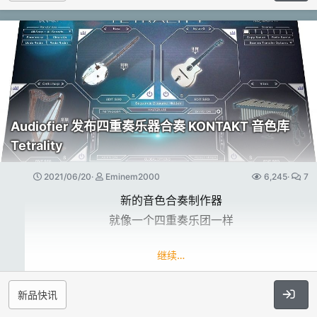
一旦你亲身体验了这个插件的原始、透明的响应和直观
包括10个专家策划的合奏和1个独奏乐器；
......直到今天!
的设计，
The Cassette Orchestra 有750个被磁带扭曲的、受
Sampleson 的软件 Reed106 把静态的 vst 乐器变成了
我们相信它将成为你母带和其他关键音频处理的常用限
影响的有机声音，
活的。
制器。
供你使用直观的 eDNA GUI 进行扩展；
The Drone Grid 是一个几乎无限的、令人惊叹的、独
无限循环​
特的纹理演变，
采样乐器用 round-robins
Audiofier 发布四重奏乐器合奏 KONTAKT 音色库
为作曲家提供永不停息的灵感。
支持格式：​
round-robin 采样是一种采样播放的方法，
Tetrality
它允许你播放同一个声音的不同采样版本，
- PC -
2021/06/20
Eminem2000
6,245
7
以避免 "机关枪 "效应。
Reed106 的频谱模型能够为每个音符和速度创造无限
新的音色合奏制作器
VST / RTAS / AAX​
根据设计，Albion系列为您提供了创作电影配乐所需的
就像一个四重奏乐团一样
的自然变化。
- Mac -
一切，...​
这是用普通采样方法无法做到的。
AU / VST / RTAS / AAX
继续…
TETRALITY produces incredible combinations
产品细节​
新品快讯
of acoustic instruments patterns which follow
光谱建模的簧片式电钢琴。
your chords.