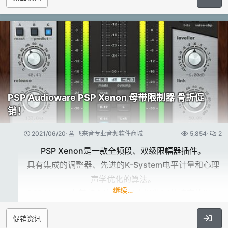
未记谱的传统音乐的盛典​
虚拟乐器不断地发出相同的声音的无聊效果。
Albion Solstice 在苏格兰爱丁堡的传奇性
Castlesound 录音室录制，
听听它的效果​
是一个超亲密和动态的独特合奏音源，
Reed106是纯粹的、真实的。
由来自古典、民间、凯尔特、盖尔
因为它是基于真实的样本并通过频谱建模重建的。
和其他传统的高度专业化的球员和声音匠人组成，
演示是用 Reed106 中的内置混响和内置的 FXs
与现代乐器混合，如模拟合成器、Eurorack模块化、
PSP Audioware PSP Xenon 母带限制器 骨折促
在苹果的 Logic Pro 上录制的。
电吉他纹理、调谐打击乐器和独特的音频处理。
销！
它是完美的原始音源，随时可以用内置的效果器
这个民谣音色库是一个无尽灵感的深井，
或你喜欢的任何其他第三方声音处理器进行强化。
2021/06/20
飞来音专业音频软件商城
5,854
2
源自英国各地的现代和传统乐器的有机声音，
PSP Xenon是一款全频段、双级限幅器插件。
经过处理、混合和释放，创造出适合现代配乐的非凡声
具有集成的调整器、先进的K-System电平计量和心理
每天都会有新的电钢琴​
音世界。
声学优化的算法。
将一个庞大而强大的配乐工具包，装在了一个盒子里，
每台电钢琴都有独特的声音。
继续…
PSP Xenon在其整个信号路径中提供64位精度处理，
你可以创建令人难以置信的电影轨道所需的一切。
即使是相同的型号，相同的制造商和相同的年份!
并可在高达192 kHz的采样率下运行。
这些声音被归纳为三个不同的部分：
这就是为什么真正的钢琴
促销资讯
The Solstice Orchestra 是一个有机的核心，
和电钢琴永远无法用软件来模拟