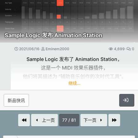
吉他乐曲。
您可以在 Sketch D-Hole Guitar 的说明书中找到更详
抖动与失真​
细的说明。
Tape Eches 独家的 Drive & Dirt 功能让您快速轻松地
需要完整版的 Kontakt（版本 6.1.1 或更高版本）。
Sample Logic 发布 Animation Station
从温和的现实主义转变为奢华的饱和感。
免费的 Kontakt Player 不支持这个库。
驱动器提供前置放大器和磁带失真，而Dirt的参数影响
2021/06/16
Eminem2000
4,699
0
磁带速度、摆动、颤动、丢失和频率响应。
特点说明：
Sample Logic 发布了 Animation Station，
将其设置为Just Dirt，并关闭混响，以获得老式磁带的
这是一个 MIDI 效果乐器插件，
话筒和压电
水平在事后是可控的，以提供最大的声音灵
抖动而不重复-完美地将高清素材转换为低保真素材。
他们将其描述为 "辅助音乐创作的次时代工具"。
活性。
Origins Steel Tongue &...
继续…
12 种技法。
打点延迟​
每个音符 2 轮循环。
新品快讯
打点延迟的数量捕捉到了经典磁带延迟硬件的深度。
Down、Up 和 Mute 上有 5 个力度层。其余的技法有 1
什么是 Animation Station ？​
模仿模拟磁带延迟头的声音、行为和定时，敲击旋钮的
层力度。
首个
最近
上一页
77 / 81
下一页
数量可以在一次、两次或三次轻击之间轻松滑动。
辅助音乐创作就是它​
4 种自动位置变化算法（Classic、Django、
反馈会响应并强调轻击，以获得自然的模拟效果。
Country、Random）。
Sample Logic 很荣幸地首次推出他们的第一个插件