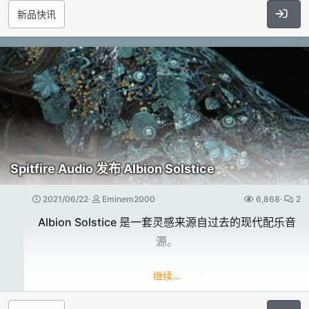
择，
新品快讯
金属顶击 (x8 RR)
过程中跨多个层工作的能力、
温暖的噪音，嗡嗡声，颤动，爆裂，失真，低精度采
使用 Thrust 快速拨入大量声音，
金属打击（x8 RR）
在 Reverb Reduction 过程中引入 AI 以及在 Voice
样，
并使用调制轮映射的 Velocity 连续控制序列的动态。
Denoiser 中添加替代 AI 选项。
比特噪音和其他你通常不想要的东西-这就是节目的明
登陆网站注册，使用其专用下载工具即可免费下载使用
星！
原价：4.99英镑
AI 正在整个应用程序中快速扩散——诸如采用全新流
这一扩展提供了奇妙的采样老鼓，钢琴，Pad，Arp，
...​
官网地址：
程，改进现有 AI 驱动流程中的代码、
合成器，效果和人声。
https://www.nocturnesounds.com/product/trashc
通过全新的 AI 实现的更加强大的传统工具。
所有这些都将增加“脏和粗糙”的神奇声音到您的作品。
an/
每个House、HipHop、Techno或LoFi制作人都值得拥
Spitfire Audio 发布 Albion Solstice
有！
环境声音匹配​
2021/06/22
Eminem2000
6,868
2
在频谱图的任何位置“标记”一个选中区域为房间声或背
注意：最低要求VPS复仇者1.7.0版！
Albion Solstice 是一套灵感来源自过去的现代配乐音
景声纹，接着，将声音应用到项目中的任意位置。
源。
在 Cubase 和 Nuendo 时间线的 ARA 模式下尝试此功
此扩展将添加到您的库中：​
能，以便在后期轻松增加氛围感。
继续…
Albion Solstice 是代代相传的无记谱传统音乐的盛
复仇者预置：137个
典，并通过采样的魔力捕捉到，
新鼓包：28个。