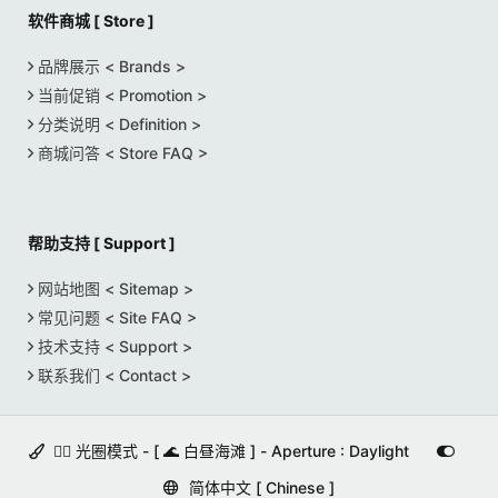
需要完整版的 Native Instruments Kontakt 6.1.1（或
都是为你准备的。
软件商城 [ Store ]
更高版本）。
在紧迫的期限和苛刻的客户面前，
免费的 Kontakt Player 不支持这个库。
品牌展示 < Brands >
迅速做出一个完美的作品可能是一个救命稻草，
当前促销 < Promotion >
这个快速强大的插件使之成为现实
分类说明 < Definition >
把你最喜欢的虚拟乐器、合成器、鼓机、样本库、甚至
商城问答 < Store FAQ >
复古硬件，
然后把 ANIMATION STATION 作为一个MIDI效果添加
进去
帮助支持 [ Support ]
----你会立即听到不可思议的转变。
这个插件旨在以最小的努力产生无限的音乐短句。
网站地图 < Sitemap >
只需演奏几个音符，在预设中循环，就能找到你的完美
常见问题 < Site FAQ >
技术支持 < Support >
律动。
联系我们 < Contact >
ANIMATION STATION 是一个直观的、动态的一站式解
决方案，
用于创建令人敬畏的琶音模式，并在其中加入了小的停
🚵‍♀️ 光圈模式 - [ 🌊 白昼海滩 ] - Aperture : Daylight
顿和突变。
简体中文 [ Chinese ]