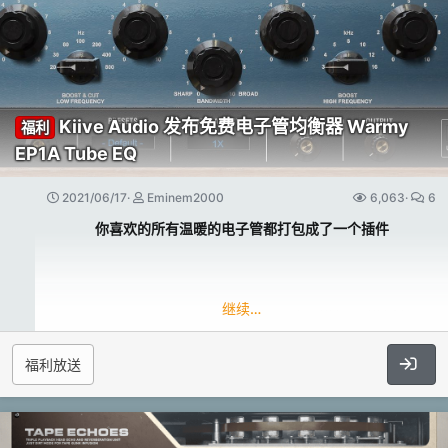
奏有苛刻要求的场合中予以重用。
然而，飞天弦乐也有着巨大的短板，由于这是一套专门
针对连奏而打造的弦乐音色库，所以当你需要使用各种
Kiive Audio 发布免费电子管均衡器 Warmy
福利
短音技巧的时候，飞天弦乐完全无法满足。
EP1A Tube EQ
所以，为了弥补这种短板，Musical Sampling又开发
2021/06/17
Eminem2000
6,063
6
了一套冒险弦乐Adventure Strings，提供全面的技
Origins Music Box & Plucked Piano
你喜欢的所有温暖的电子管都打包成了一个插件​
巧，但是不提供连奏，专门用于与飞天弦乐搭配使用。
继续…
Warmy EP1A Tube EQ 是一个 1 对 1 模拟建模插件，
基于对经典 pultec EQ 的现代演绎。
与飞天弦乐一样，冒险弦乐的编制同样是10个小提琴、
福利放送
EP1A 提供低增强、低切、高增强、高切和附加的电子
6个中提琴，5个大提琴，4个低音提琴，并额外有弦乐
管仿真旋钮，以调节您想要的电子管强度。
群奏Full Strings。