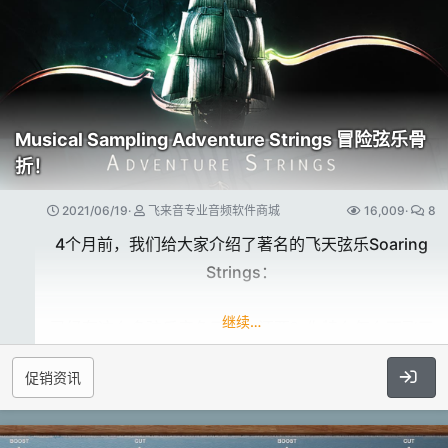
起源系列，是使用各种民族乐器与钢琴、吉他进行声音
弦，...​
设计，再将两个声音混搭在一起出来的全新音色。
这个系列的音色带有大量的自动律动，是配乐和渲染氛
围不可或缺的工具！
Musical Sampling Adventure Strings 冒险弦乐骨
目前一共包含7个产品，分别是：
折！
2021/06/19
飞来音专业音频软件商城
16,009
8
Origins 12-String & Balalaika
4个月前，我们给大家介绍了著名的飞天弦乐Soaring
Strings：
继续…
已经有这么多弦乐音色了，你还要？你特么怎么不飞天
呢你！？
促销资讯
飞天弦乐以逼真和丝滑的连奏著称，无论你有多少弦
乐，飞天弦乐都值得你以备不时之需，以在一些针对连