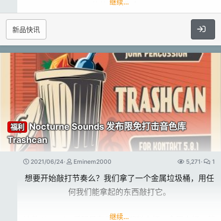
继续…
信的声音集合，
Hans Zimmer 慷慨地让我们有机会获得他的传奇录
2019 年之前的零售版（通常不支持云）
包括管弦乐打击乐、效果、电子和原声鼓、拟音和发现
音，积累了几十年，都用于 DRUMS。​
2019 年后零售版（通常具有云功能）
新品快讯
的声音。
特殊NFR许可证（即艺术家计划/合作伙伴/促销许可
时刻准备好敲起来​
深度可配置的编辑器允许您雕刻每个声音、空间混合、
证）
对真实的打击乐轨道进行编程可能是令人望而却步的。
添加多效果器、主均衡器和动态，
这就是为什么 UJAM 演奏引擎提供现成的序列和创造
并创建具有 128 级力度、声像、音高、衰减、混响和延
如果您从其他用户那里转移/购买了零售许可证，您可
性的控制。
迟的
能不知道该用户最初购买许可证的时间，
安排、录制甚至编程这种类型的鼓声通常是非常昂贵和
丰富和不断发展的序列声音，独立的每个轨道。
因此可能是 2019 年之前 - 在许可证管理器中检查其云
耗时的。
Asteroid 拥有快速直观的工作流程、深厚的声音库和大
功能状态（看有没有云的支持图标）。
Nocturne Sounds 发布限免打击音色库
福利
有了 DRUMS，它就变得快速而简单；与你的 DAW 的
量鼓舞人心的预设，
Trashcan
节奏即时同步。
是作曲家、声音设计师和音乐家等人的有益且强大的工
此更改仅适用于 Seventh Heaven 和 Seventh
DRUMS 负责处理细节问题，所以你可以专注于你的音
具。
Heaven Professional 的具有云功能的零售许可证。
2021/06/24
Eminem2000
5,271
1
乐。​
iLok 许可证管理器中突出显示了以下许可证位置图标。
想要开始敲打节奏么？我们拿了一个金属垃圾桶，用任
硬件需求​
何我们能拿起的东西敲打它。
第一个表示 iLok v2/3，第二个 iLok v1（不支持任何
操作系统 Windows 7 或更高版本
LiquidSonics 产品），第三个表示电脑授权，最后一
继续…
这款 Kontakt 乐器具有手击、塑料击打、金属击打，甚
macOS X 10.11 或更高版本