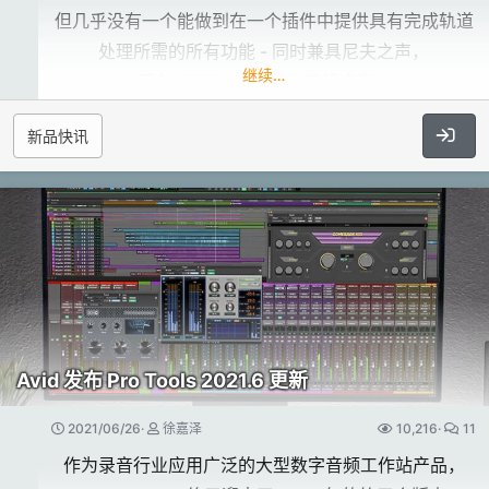
但几乎没有一个能做到在一个插件中提供具有完成轨道
处理所需的所有功能 - 同时兼具尼夫之声，
继续…
现在 CHANNEV 让你梦想成真。
新品快讯
带有麦克风前置放大器、De-Esser、线性放大
器、​
4 频段均衡器、压缩器、限制器和磁带饱和的终
极通道条！​
这款通道条具有著名的 1073 仿真、基于经典尼夫电路
Avid 发布 Pro Tools 2021.6 更新
二次开发的齿音消除模块。
当然还有来自 Neve 1081 的完整均衡器建模，同时具
2021/06/26
徐嘉泽
10,216
11
有Neve 1081的线性放大染色组件。
作为录音行业应用广泛的大型数字音频工作站产品，