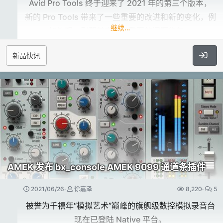
Avid Pro Tools 终于迎来了 2021 年的第三个版本，
市场上已经拥有了诸如 33609 或 2254 这样的尼夫压
新的 Pro Tools 带来了一些重要的改进和新的变化，例
继续…
缩器建模产品，
如外观、引擎兼容性和重要的问题修复。
并涵盖了不同时代的声音特征，而 Analog Obsession
新品快讯
则首次提供了罕见的 2264 建模！
基于 Hybrid Engine 为 HDX 系统增加更多动力​
产品特征：​
混合引擎将 HDX 系统转变为我们有史以来最强大的
具有通道条应当具有的所有功能
Pro Tools 系统，
开创性地基于Neve电路设计的齿音消除
这项专利技术通过更和谐地使用Native和 DSP 处理来
通道间模块可被路由
最大限度地提高 Pro Tools 的性能。
磁带饱和功能可以提高声音融合度和温暖感
在 Pro Tools | Ultimate中拥有 2,048 个大量发声数
压缩器和限制器现在具有独立的侧链选项
AMEK 发布 bx_console AMEK 9099 通道条插件
（其实位列行业倒数第一）
所有的放大器饱和都已补偿，不会影响音量
籍由对 HDX 的板载 DSP 的即时访问，您可以更顺畅地
2021/06/26
徐嘉泽
8,220
5
运行更大的会话 - 即使使用单卡HDX系统，
被誉为千禧年“模拟艺术”巅峰的旗舰级数控模拟录音台
并且能够逐个轨道地在 Native 和 DSP 模式之间切换，
官方网站：​
现在已登陆 Native 平台。
您只需单击一个按钮即可消除延迟的干扰影响。