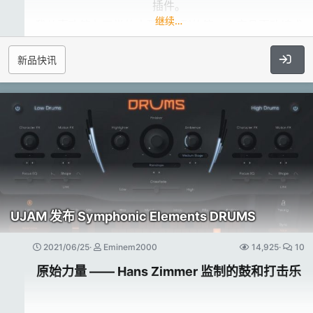
EQ 架具有“Sheen”和“Glow”模式，可实现更平滑的增
插件。
倍。
继续…
强和衰减。
我从喜欢第七天堂的人那里收到的第一个产品更改请求
这意味着您可以使用任何 Core Audio 或 ASIO 接口录
而参数频段包括“Notch”模式，可实现更精确的衰减。
是添加电脑存放授权的支持。
制更大的会话并使用更多的外置设备。
新品快讯
你们中的许多人写信给我解释了导致一些麻烦的工作流
凭借更多的发声数，您可以不受限制地处理大型会
动态部分中独特的“氛围”开关可让您轻松准确地听到压
程，即 Seventh Heaven 仅支持 iLok Cloud 或 iLok
话。...​
缩器正在做什么。
USB 授权。
而且，板载均衡器可以作为一个完全参数化的动态侧链
随着 v1.3.4 的发布，我们现在也支持 iLok 使用电脑储
滤波器运行，以更精确地控制您的压缩器和限制器。
存授权！
更进一步​
Brainworx的工程师们为bx_console添加了原始硬件中
UJAM 发布 Symphonic Elements DRUMS
我如何开启此功能？​
所不存在的参数，这是一件好事。
2021/06/25
Eminem2000
14,925
10
大多数 Seventh Heaven 许可证现在都免费自动启用机
原始力量 —— Hans Zimmer 监制的鼓和打击乐​
他们在限制器中添加了一个特殊的“CLIP”功能，用于超
器激活功能。
快速和平滑的软削波，
您可能应该阅读以下部分以了解更多详细信息，总结如
并创建了一个新的全功能扩展器/门，带有自己的侧链