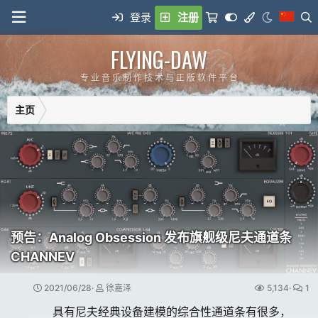
登录
注册
FLYING-DAW
专 业 音 乐 制 作 技 术 与 正 版 软 件 平 台
主页
预告：Analog Obsession 发布旗舰级尼夫通道条
CHANNEV
2021/06/28
徐嘉泽
5,134
1
具有尼夫经典设备建模的综合性通道条有很多，