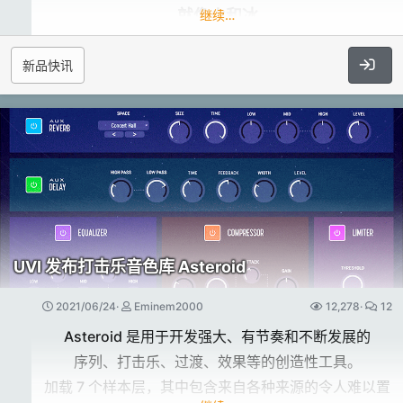
下：
就像火和冰​
继续…
滤波器，灵感来自传奇的模拟设备。
而且，有史以来第一次在 bx_console 插件中，甚至还
DRUMS 将 Hans Zimmer 的个人打击乐采样和短句集
- 将您的插件更新到 1.3.4 或更高版本（末尾有下载地
新品快讯
有板载 Mono Maker、立体声宽度和自动聆听控制。
合放在指尖上。
址）
在好莱坞尝试和测试，这个有节奏的同伴的 STRIIINGS
- 登录 iLok 许可证管理器
使电影鼓可供任何人使用。用鼓调用节奏的自然力量！​
- 如果您有带有备用激活的支持云的许可证，只需右键
由公差建模技术 (TMT) 提供支持​
单击它，单击激活，然后选择电脑位置
特点​
与 bx_console 系列中的每个插件一样，
AMEK 9099 利用专有的 Brainworx TMT 设计，更准
广泛收集世界级的鼓采样和音序
哪些产品和许可证可使用此功能？​
时刻准备敲起来：创意性能和声音设计引擎
确地模拟真实模拟控制台的性能和行为。
53 种播放样式，300 个音响设计师预设
第七天标准版和第七天专业版都包含在此更新中。
UVI 发布打击乐音色库 Asteroid
模仿 Dirk Ulrich 自己最喜欢的 AMEK 通道条，每个通
由鲍里斯·萨尔乔制作的 Hans Zimmer Remote
如果这些产品是单独购买、捆绑购买，或者是标准版到
道都在组件级别进行仿真，...​
Control 工作室录制​
专业版的升级，这些都可以。
2021/06/24
Eminem2000
12,278
12
百万美元的声音​
Asteroid 是用于开发强大、有节奏和不断发展的
哪些类型的许可证受到影响？​
序列、打击乐、过渡、效果等的创造性工具。
UJAM 很高兴地将世界上最伟大的电影作曲家之一
加载 7 个样本层，其中包含来自各种来源的令人难以置
Hans Zimmer 算作其联合创始人之一。
以下三种许可证中的任意一种：