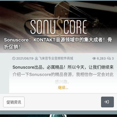
instruments per layer, individual polyrhytmic
每种模式都有不同的panning和widening
sequencer and mapping options per layer.​
增加或减少信号的宽度
pan立体声的每个频率区域
宽度和panning以音乐和自然的方式相互作用
发现 TETRALITY 的神奇功能
强度滑块控制整体处理量
TETRALITY 有四个声音层，每层有20种乐器，
Sonuscore：KONTAKT音源领域中的集大成者！骨
增加或减少每个信号的宽度
每层有独立的多音序器和映射选项。
折促销！
领取链接
2021/06/19
飞来音专业音频软件商城
6,283
3
https://yum-audio.com/SPREAD-light/
TETRALITY’s divisi feature recognises up to
Sonuscore出品，必属精品！所以今天，让我们继续来
four notes chords so each of the four
介绍一下Sonuscore的精品音源，我相信你一定会对此
sequencers will play a separated melody or
官方网站
感兴趣。
phrase,
Yum Audio:
https://yum-audio.com/
继续…
without doubling other instruments notes.​
促销资讯
- 起源系列 Origins Vol.1~7 -
TETRALITY 的 divisi 功能可以识别多达四个音符的和