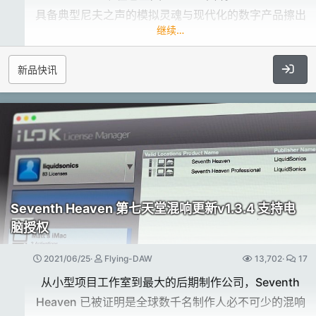
https://www.patreon.com/analogobsession
具备典型尼夫之声的模拟灵魂与现代化的数字产品擦出
继续…
了火花。
支持Apple M1 处理器​
发布时间：​
新品快讯
在这次 2021 年 6 月的版本中，您现在可以在Apple
约 14 天内​
Silicon 最新的 M1 处理器中运行
具有令人惊叹特性集的尼夫之声​
Pro Tools | First、Pro Tools 和 Pro Tools | Ultimate
Rupert Neve 设计的 E 9098i 主控台在千禧年之交以
和 Pro Tools | Carbon 系统
“模拟艺术”为口号发布，是模拟控台设计的最高成就之
一。
更多的I/O、发声数、轨道数​
今天，随着 bx_console Amek 9099 的发布，它成为
Pro Tools 和 Pro Tools | Ultimate 现在支持最多 64 个
Brainworx 功能最齐全的控制台插件。
Seventh Heaven 第七天堂混响更新v1.3.4 支持电
I/O 通道——已从 32 个增加。
脑授权
Pro Tools 现在在所有采样率下最多支持 256 个单声道
独特而超前​
2021/06/25
Flying-DAW
13,702
17
或立体声音轨——已从 48 kHz 时的 128 个增加。
最初的 AMEK 9098i 点缀着当时模拟控制台中不常见
从小型项目工作室到最大的后期制作公司，Seventh
以及， Pro Tools | Ultimate 现在在所有采样率下最多
的功能。
Heaven 已被证明是全球数千名制作人必不可少的混响
支持 2,048 个发声数和音轨——比以前的版本多 5