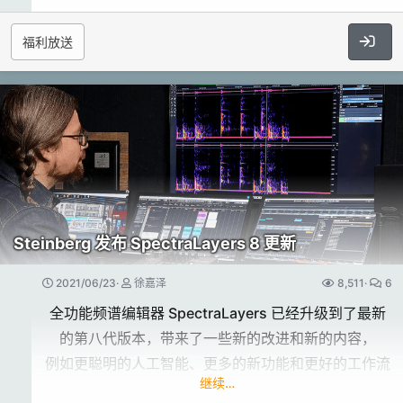
个是 iLok 云。...​
至还有衣架，
仅限 64位
福利放送
可提供一系列不同的打击乐声音。一个理想的垃圾桶打
你可以在更早的版本上运行它，但我们不支持它们。
击乐样本库，
最低要求 4GB 的内存
一套值得你收藏的音色。
1.4 GB 的磁盘空间
1280x768px 显示屏，互联网连接。
如果你想把你的.blob文件移动到外部驱动器，我们建
议使用 SSD，以防止掉线。
工作流程​
声音特征：
插件格式为...​
Asteroid 旨在为您提供在直观且易于使用的界面中
两个位置的麦克风以 96kHz 24 位录制
Steinberg 发布 SpectraLayers 8 更新
制作复杂、分层和令人难以置信的有节奏的打击乐、序
各种各样的刮擦、金属敲击、手敲击和塑料敲击
列和效果所需的一切。
除刮擦外，所有发音均具有 8 次 RR
2021/06/23
徐嘉泽
8,511
6
浏览数百个包含的套件和序列预设并快速调整以适应风
使用免费的 Pulse Downloader 应用程序轻松安装
全功能频谱编辑器 SpectraLayers 已经升级到了最新
格，
内置卷积混响
的第八代版本，带来了一些新的改进和新的内容，
或者从头开始并使用随机发生器探索无穷无尽的配置。
需要完整版的
Kontakt 5.8.1 或更高
版本
例如更聪明的人工智能、更多的新功能和更好的工作流
（不适用于 Kontakt Player）
继续…
程。
在“编辑”页面上调整声音的每个细节，
硬盘空间 380MB