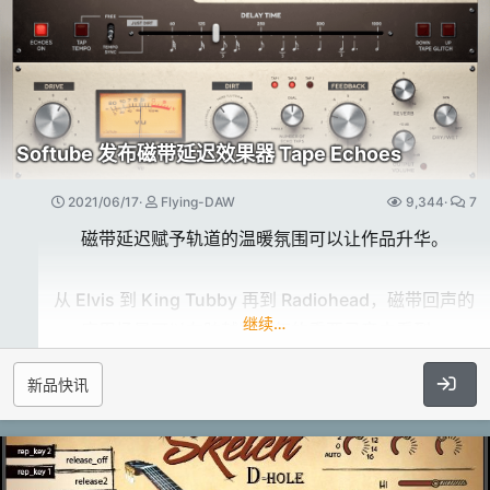
低频部分​
冒险弦乐既然作为飞天弦乐的技巧补充，具有如下多种
EP1A EQ 的低频部分允许您
技巧的采样：
从所选范围中提升和削减相同的频率。
Softube 发布磁带延迟效果器 Tape Echoes
使用非线性建模来匹配原始单元，
- Adventure
您可以使用这三个旋钮创建无限量的 EQ 调整。
2021/06/17
Flying-DAW
9,344
7
- Staccato
磁带延迟赋予轨道的温暖氛围可以让作品升华。
- Spiccato
Origins Muted Guitar & Harmonics
- Marcatos
从 Elvis 到 King Tubby 再到 Radiohead，磁带回声的
高频部分​
- Pizzicatos
继续…
应用场景可以在跨越数十年的重要录音中看到。
- Trills
EP1A EQ 的高频部分为您提供了
模拟磁带延迟的拥有和维护成本很高，虽然插件版本填
- Tremolos
新品快讯
用于切割和增强高频的单独旋钮
补了空白，但它们太过于干净导致了很多人不喜欢。
- Sustains
以及用于塑造高增强 Q 的带宽旋钮。
许多磁带延迟插件可以为您提供逼真的磁带效果，但只
- Bartok...
有 Tape Echoes 才能为您提供您记忆里的磁带延迟效
果。