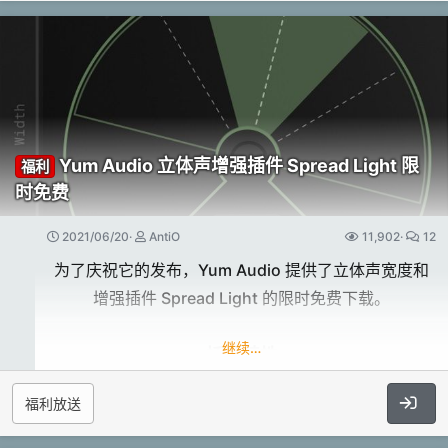
PSPaudioware PSP Xenon 母带限制器飞来音
扩展的范围（64键）。
With 20 organic multi-sampled instruments and
电脑音乐技术独家促销​
只需45MB。
4 layers,
TETRALITY provides endless gorgeous
无力度切换。
点击展开...
官网的价格是$199美元，折合RMB 1300元，​
arpeggiations and sequences arrangements
逆转、颤音和过载特效。
which will beautify your tracks.​
我们骨折到199元RMB，等于1.5折！促销持续到
可扩展的高清接口。
6月30日结束。​
MacOS Catalina 和 Big Sur 就绪。
TETRALITY 能产生令人难以置信的原声乐器组合模
Yum Audio 立体声增强插件 Spread Light 限
福利
不需要额外购买（如Kontakt、UVI等）或任何其他第
式，跟随你的和弦。
时免费
三方播放器。
TETRALITY 有 20 种有机的具有4个层次的多重采样乐
可载入主要DAW（Cubase、Logic...​
2021/06/20
AntiO
器，
11,902
12
购买地址：​
提供了无尽的华丽的琶音和序列安排，将美化你的轨
为了庆祝它的发布，Yum Audio 提供了立体声宽度和
道。
增强插件 Spread Light 的限时免费下载。
https://item.taobao.com/item.htm?
id=648542245345
继续…
插件特性
轻量级的音响实用程序
福利放送
Discover TETRALITY’s amazing capabilities
两种不同的立体声处理模式
TETRALITY sports four sound layers, 20
M/S(中/侧)和haas(哈斯)