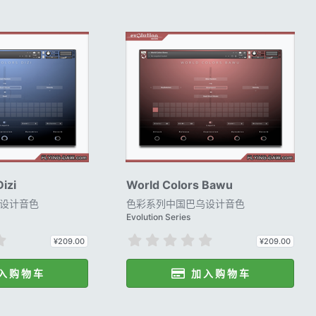
izi
World Colors Bawu
设计音色
色彩系列中国巴乌设计音色
Evolution Series
0
0
¥209.00
¥209.00
.
.
0
0
入 购 物 车
加 入 购 物 车
0
0
星
星