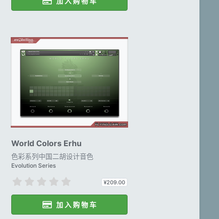
加 入 购 物 车
0
星
World Colors Erhu
色彩系列中国二胡设计音色
Evolution Series
0
¥209.00
.
0
加 入 购 物 车
0
星