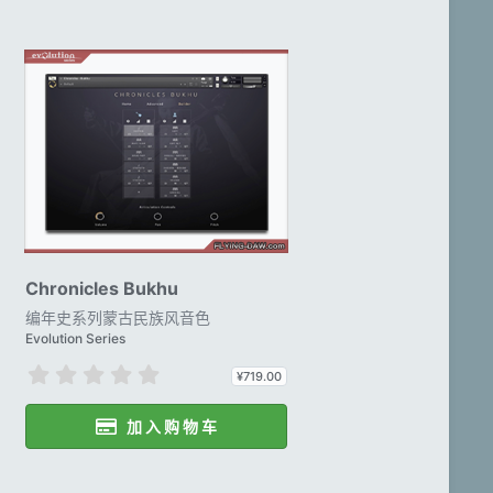
Chronicles Bukhu
编年史系列蒙古民族风音色
Evolution Series
0
¥719.00
.
0
加 入 购 物 车
0
星