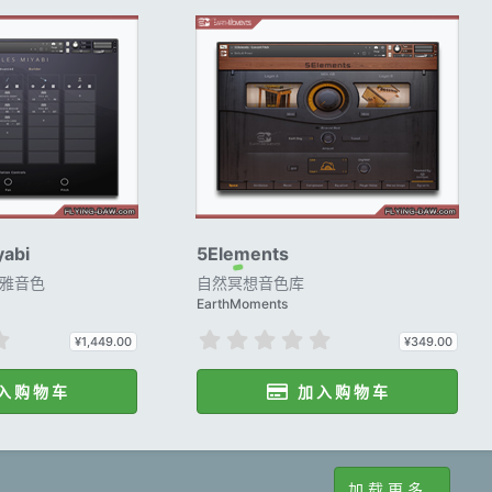
yabi
5Elements
雅音色
自然冥想音色库
EarthMoments
0
0
¥1,449.00
¥349.00
.
.
0
0
入 购 物 车
加 入 购 物 车
0
0
星
星
加 载 更 多…