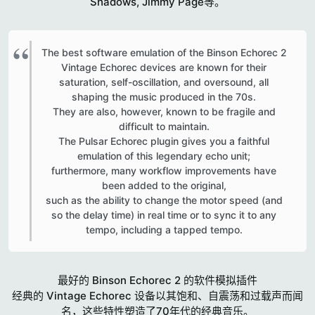
Shadows, Jimmy Page等。
The best software emulation of the Binson Echorec 2
Vintage Echorec devices are known for their
saturation, self-oscillation, and oversound, all
shaping the music produced in the 70s.
They are also, however, known to be fragile and
difficult to maintain.
The Pulsar Echorec plugin gives you a faithful
emulation of this legendary echo unit;
furthermore, many workflow improvements have
been added to the original,
such as the ability to change the motor speed (and
so the delay time) in real time or to sync it to any
tempo, including a tapped tempo.​
最好的 Binson Echorec 2 的软件模拟插件
经典的 Vintage Echorec 设备以其饱和、自震荡和过载声而闻
名，这些特性塑造了70年代的经典音乐。