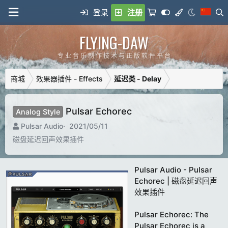
登录
注册
FLYING-DAW
专 业 音 乐 制 作 技 术 与 正 版 软 件 平 台
商城
效果器插件 - Effects
延迟类 - Delay
Pulsar Echorec
Analog Style
制
C
Pulsar Audio
2021/05/11
造
r
磁盘延迟回声效果插件
商
e
a
t
Pulsar Audio - Pulsar
i
Echorec | 磁盘延迟回声
o
效果插件
n
d
Pulsar Echorec: The
a
Pulsar Echorec is a