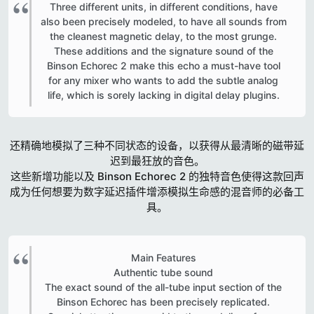
Three different units, in different conditions, have
also been precisely modeled, to have all sounds from
the cleanest magnetic delay, to the most grunge.
These additions and the signature sound of the
Binson Echorec 2 make this echo a must-have tool
for any mixer who wants to add the subtle analog
life, which is sorely lacking in digital delay plugins.​
还精确地模拟了三种不同状态的设备，以获得从最清晰的磁带延
迟到最狂放的音色。
这些新增功能以及 Binson Echorec 2 的独特音色使得这款回声
成为任何想要为数字延迟插件增添模拟生命感的混音师的必备工
具。
Main Features
Authentic tube sound
The exact sound of the all-tube input section of the
Binson Echorec has been precisely replicated.