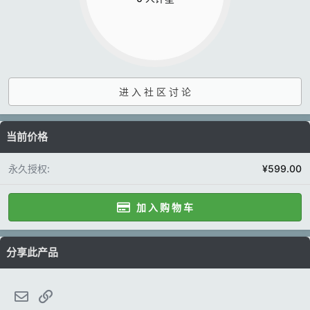
0
0
星
进 入 社 区 讨 论
当前价格
永久授权
¥599.00
加 入 购 物 车
分享此产品
邮件
链接