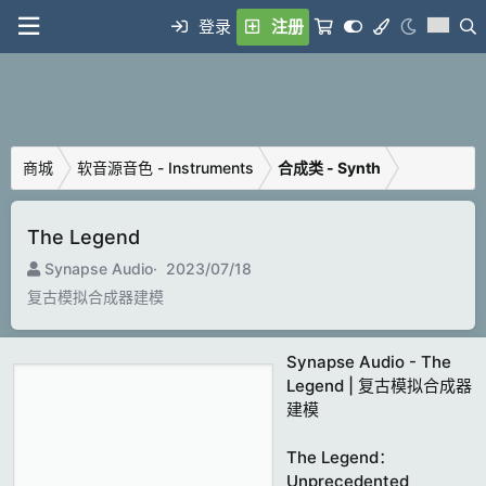
登录
注册
FLYING-DAW
专 业 音 乐 制 作 技 术 与 正 版 软 件 平 台
商城
软音源音色 - Instruments
合成类 - Synth
The Legend
制
C
Synapse Audio
2023/07/18
造
r
复古模拟合成器建模
商
e
a
t
Synapse Audio - The
i
Legend | 复古模拟合成器
o
建模
n
d
The Legend：
a
Unprecedented