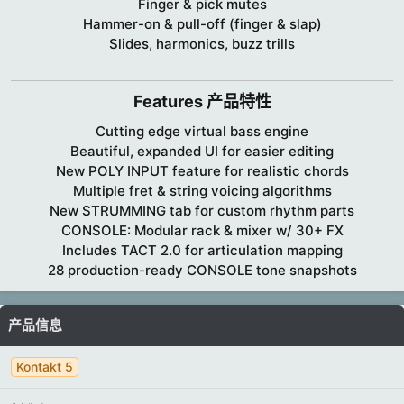
Finger & pick mutes
Hammer-on & pull-off (finger & slap)
Slides, harmonics, buzz trills
Features 产品特性​
Cutting edge virtual bass engine
Beautiful, expanded UI for easier editing
New POLY INPUT feature for realistic chords
Multiple fret & string voicing algorithms
New STRUMMING tab for custom rhythm parts
CONSOLE: Modular rack & mixer w/ 30+ FX
Includes TACT 2.0 for articulation mapping
28 production-ready CONSOLE tone snapshots​
产品信息
Kontakt 5