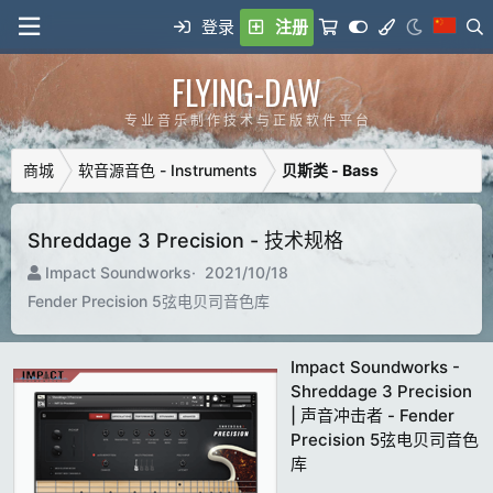
登录
注册
FLYING-DAW
专 业 音 乐 制 作 技 术 与 正 版 软 件 平 台
商城
软音源音色 - Instruments
贝斯类 - Bass
Shreddage 3 Precision - 技术规格
制
C
Impact Soundworks
2021/10/18
造
r
Fender Precision 5弦电贝司音色库
商
e
a
t
Impact Soundworks -
i
Shreddage 3 Precision
o
| 声音冲击者 - Fender
n
Precision 5弦电贝司音色
d
库
a