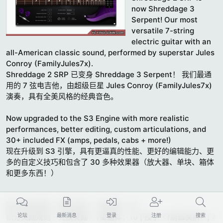
t
now Shreddage 3
e
Serpent! Our most
versatile 7-string
electric guitar with an
all-American classic sound, performed by superstar Jules
Conroy (FamilyJules7x).
Shreddage 2 SRP 已变身 Shreddage 3 Serpent！ 我们最通
用的 7 弦电吉他，由超级巨星 Jules Conroy (FamilyJules7x)
演奏，具有全美风格的经典音色。
Now upgraded to the S3 Engine with more realistic
performances, better editing, custom articulations, and
30+ included FX (amps, pedals, cabs + more!)
现在升级到 S3 引擎，具有更逼真的性能、更好的编辑能力、更
多的自定义技巧和包含了 30 多种效果器（放大器、单块、箱体
和更多东西！）
积分抵扣规则 - 最大抵扣：?星灵素：10
论坛
最新消息
登录
注册
搜索
积分奖励规则 - 兑换奖励：?星能体：10 | 授予 <?蔚蓝奖牌> | ?