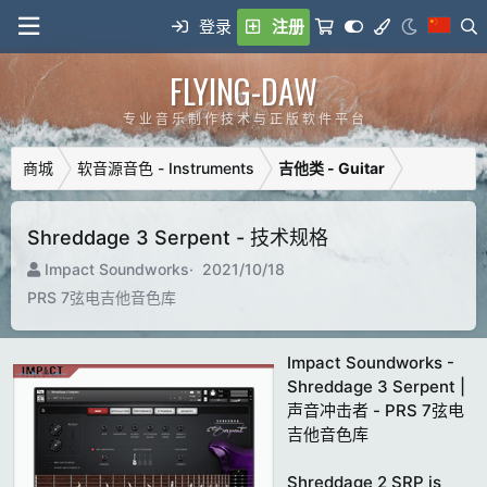
登录
注册
FLYING-DAW
专 业 音 乐 制 作 技 术 与 正 版 软 件 平 台
商城
软音源音色 - Instruments
吉他类 - Guitar
Shreddage 3 Serpent - 技术规格
制
C
Impact Soundworks
2021/10/18
造
r
PRS 7弦电吉他音色库
商
e
a
t
Impact Soundworks -
i
Shreddage 3 Serpent |
o
声音冲击者 - PRS 7弦电
n
吉他音色库
d
a
Shreddage 2 SRP is