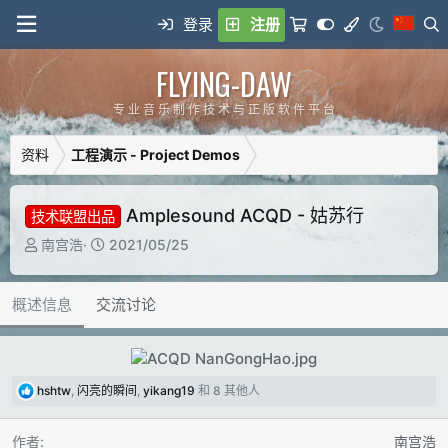
登录
注册
FLYING-DAW
专 业 音 乐 制 作 技 术 与 正 版 软 件 平 台
资料
工程演示 - Project Demos
Amplesound ACQD - 姑苏行
技术联盟出品
作
C
南宫浩
2021/05/25
者
r
e
概述信息
交流讨论
a
t
i
o
反
n
hshtw
,
闪亮的瞬间
,
yikang19
和 8 其他人
馈
d
:
a
作者
南宫浩