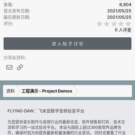
t
查看
6,904
e
首次发布日期
2021/05/25
最后更新日期
2021/05/25
0
评分
.
0 人评星
0
0
进 入 帖 子 讨 论
分享此资料:
邮件
链接
资料
工程演示 - Project Demos
FLYING-DAW：飞来音数字音频信息平台
为您提供音乐制作与音频行业的最新信息、软件销售和打折、技术交
流和学习的一站式综合平台。 本站与国际上超过300家软件品牌合
作，确保时刻为你提供最新和最准确的行业资讯。 同时也聚集了行业