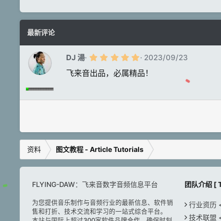
最新评论
5
DJ 湯
2023/09/23
.
0
飞来音出品，必属精品！
0
星
资料
图文教程 - Article Tutorials
FLYING-DAW：飞来音数字音频信息平台
团队介绍 [ T
为您提供音乐制作与音频行业的最新信息、软件销
行业资历 < H
售和打折、技术交流和学习的一站式综合平台。
技术联盟 < A
本站与国际上超过300家软件品牌合作，确保时刻