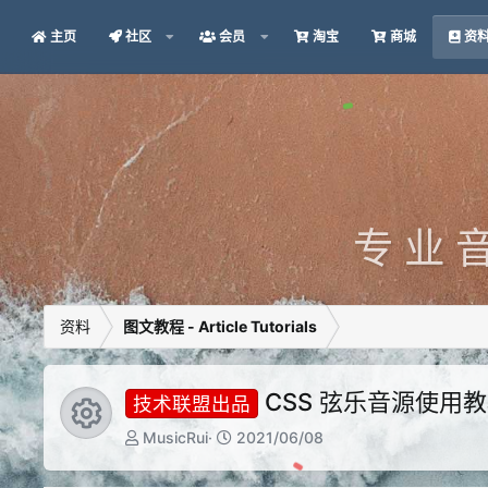
主页
社区
会员
淘宝
商城
资
专 业 音
资料
图文教程 - Article Tutorials
CSS 弦乐音源使用
技术联盟出品
Resource icon
作
C
MusicRui
2021/06/08
者
r
e