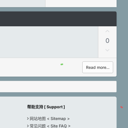
U
p
0
v
o
否
t
决
e
票
Read more…
帮助支持 [ Support ]
网站地图 < Sitemap >
常见问题 < Site FAQ >