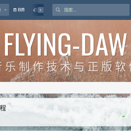
料
日历
授权
FLYING-DAW
 乐 制 作 技 术 与 正 版 软
教程