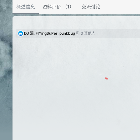
a
概述信息
资料评价 （1）
交流讨论
t
i
o
n
反
DJ 湯
,
FlYingSuPer
,
punkbug
和 3 其他人
d
馈
a
:
t
e