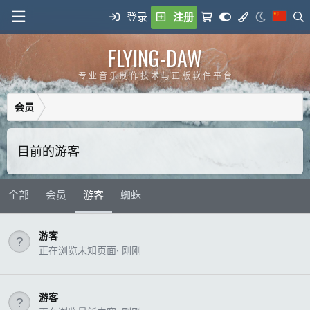
登录
注册
FLYING-DAW
专 业 音 乐 制 作 技 术 与 正 版 软 件 平 台
会员
目前的游客
全部
会员
游客
蜘蛛
游客
正在浏览未知页面
刚刚
游客