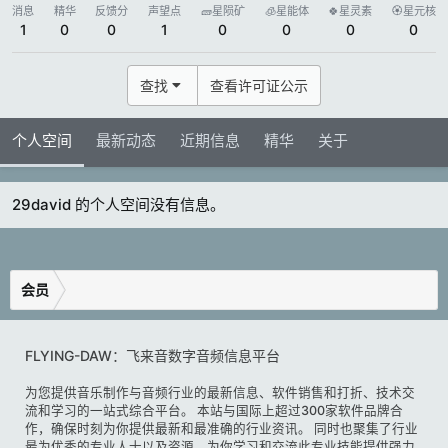
消息
精华
反馈分
声望点
🧱星陨矿
🧊星能体
🍀星灵素
🏵️星元核
1
0
0
1
0
0
0
0
查找
查看许可证公示
个人空间
最新动态
近期信息
精华
关于
29david 的个人空间没有信息。
会员
FLYING-DAW：飞来音数字音频信息平台
为您提供音乐制作与音频行业的最新信息、软件销售和打折、技术交
流和学习的一站式综合平台。 本站与国际上超过300家软件品牌合
作，确保时刻为你提供最新和最准确的行业资讯。 同时也聚集了行业
最为优秀的专业人士以及资源，为你学习和交流此专业技能提供强力