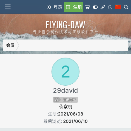
登录
注册
FLYING-DAW
专 业 音 乐 制 作 技 术 与 正 版 软 件 平 台
会员
2
29david
注册用户
侦察机
注册
2021/06/08
最后浏览
2021/06/10