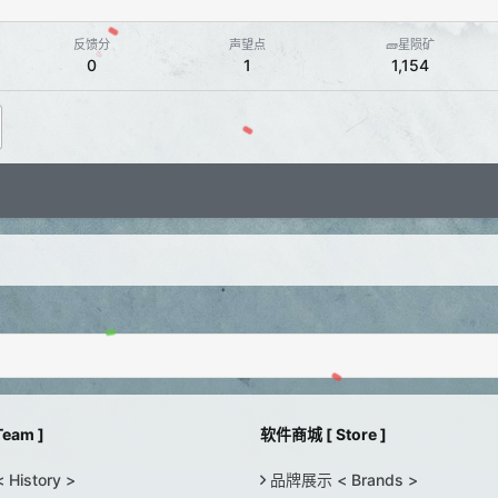
反馈分
声望点
🧱星陨矿
0
1
1,154
eam ]
软件商城 [ Store ]
istory >
品牌展示 < Brands >