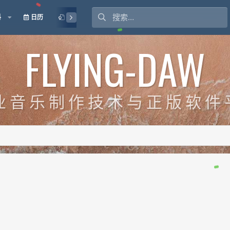
料
日历
授权
FLYING-DAW
业 音 乐 制 作 技 术 与 正 版 软 件 