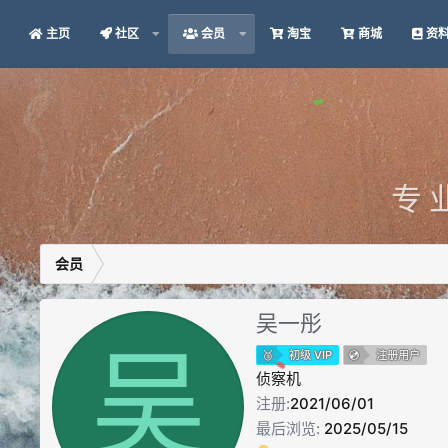
主页
社区
会员
淘宝
商城
资
专 
会员
吴一彤
吴
初级 VIP
注册用户
侦察机
注册
2021/06/01
最后浏览
2025/05/15