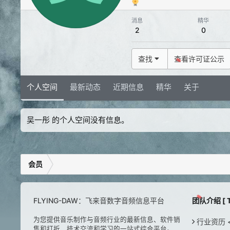
消息
精华
2
0
查找
查看许可证公示
个人空间
最新动态
近期信息
精华
关于
吴一彤 的个人空间没有信息。
会员
FLYING-DAW：飞来音数字音频信息平台
团队介绍 [ T
为您提供音乐制作与音频行业的最新信息、软件销
行业资历 < H
售和打折、技术交流和学习的一站式综合平台。