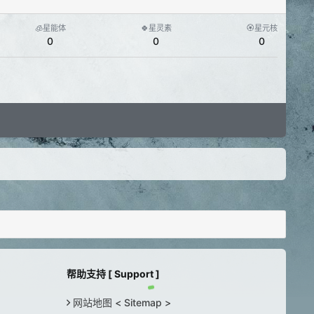
🧊星能体
🍀星灵素
🏵️星元核
0
0
0
帮助支持 [ Support ]
网站地图 < Sitemap >