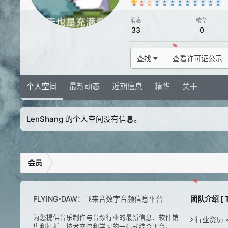
消息
精华
33
0
查找
查看许可证公示
个人空间
最新动态
近期信息
精华
关于
LenShang 的个人空间没有信息。
会员
FLYING-DAW：飞来音数字音频信息平台
团队介绍 [ T
为您提供音乐制作与音频行业的最新信息、软件销
行业资历 < H
售和打折、技术交流和学习的一站式综合平台。