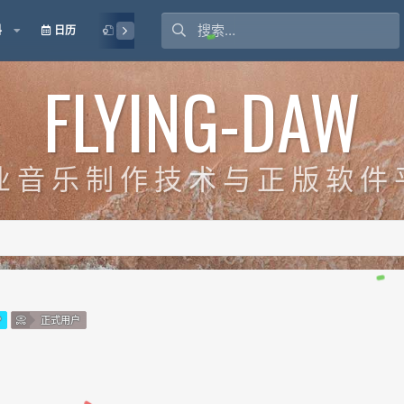
料
日历
授权
FLYING-DAW
业 音 乐 制 作 技 术 与 正 版 软 件 
P
正式用户