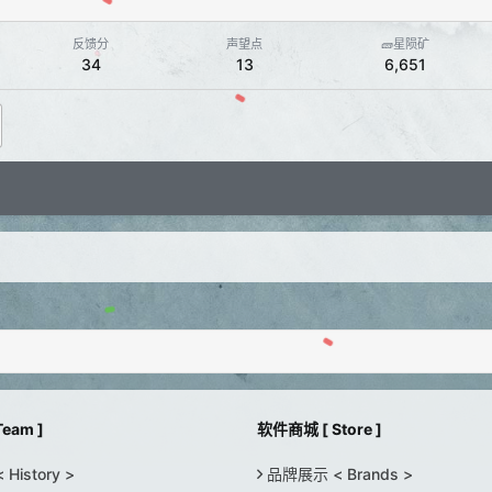
反馈分
声望点
🧱星陨矿
34
13
6,651
eam ]
软件商城 [ Store ]
istory >
品牌展示 < Brands >