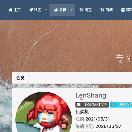
主页
社区
会员
淘宝
商城
资
专 
会员
LenShang
KONTAKT VIP
初级 VI
侦察机
注册
2021/05/31
最后浏览
2026/06/27