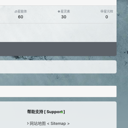
🧊星能体
🍀星灵素
🏵️星元核
60
30
0
帮助支持 [ Support ]
网站地图 < Sitemap >