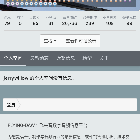
消息
精华
反馈分
声望点
🧱星陨矿
🧊星能体
🍀星灵素
🏵️星元核
79
0
185
31
20,766
239
408
99
查找
查看许可证公示
个人空间
最新动态
近期信息
精华
关于
jerrywillow 的个人空间没有信息。
会员
FLYING-DAW：飞来音数字音频信息平台
为您提供音乐制作与音频行业的最新信息、软件销售和打折、技术交