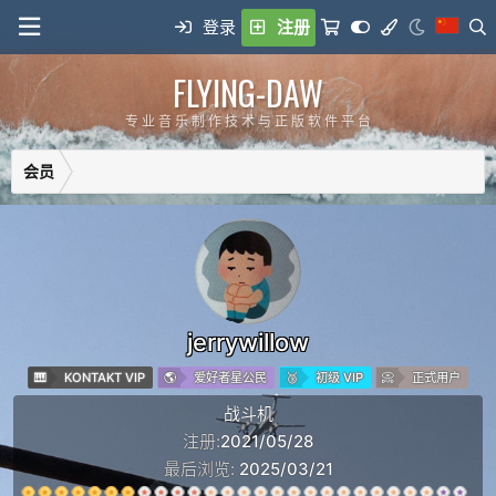
登录
注册
FLYING-DAW
专 业 音 乐 制 作 技 术 与 正 版 软 件 平 台
会员
jerrywillow
KONTAKT VIP
爱好者星公民
初级 VIP
正式用户
战斗机
注册
2021/05/28
最后浏览
2025/03/21