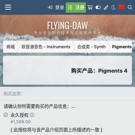
登录
注册
FLYING-DAW
专 业 音 乐 制 作 技 术 与 正 版 软 件 平 台
商城
软音源音色 - Instruments
合成类 - Synth
Pigments 
购买产品：Pigments 4
购买选项：
请确认你所需要购买的产品信息：…
永久授权
¥1,399.00
[ 此授权将与该产品介绍页面上所描述的一致 ]