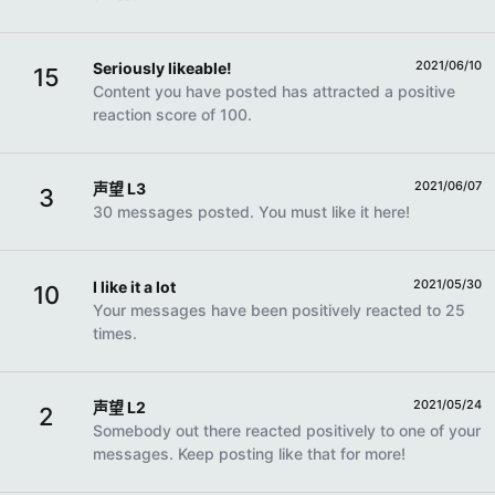
2021/06/10
Seriously likeable!
15
Content you have posted has attracted a positive
reaction score of 100.
2021/06/07
声望 L3
3
30 messages posted. You must like it here!
2021/05/30
I like it a lot
10
Your messages have been positively reacted to 25
times.
2021/05/24
声望 L2
2
Somebody out there reacted positively to one of your
messages. Keep posting like that for more!