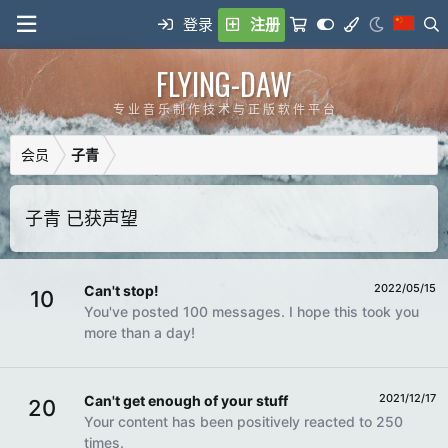
登录
注册
FLYING-DAW
专 业 音 乐 制 作 技 术 与 正 版 软 件 平 台
会员
子青
子青 已获声望
2022/05/15
Can't stop!
10
You've posted 100 messages. I hope this took you
more than a day!
2021/12/17
Can't get enough of your stuff
20
Your content has been positively reacted to 250
times.